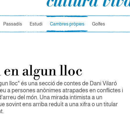
rcador
Passadís
Estudi
Cambres pròpies
Golfes
 en algun lloc
gun lloc" és una secció de contes de Dani Vilaró
eu a persones anònimes atrapades en conflictes i
d'arreu del món. Una mirada intimista a un
e sovint ens arriba reduït a una xifra o un titular
t.