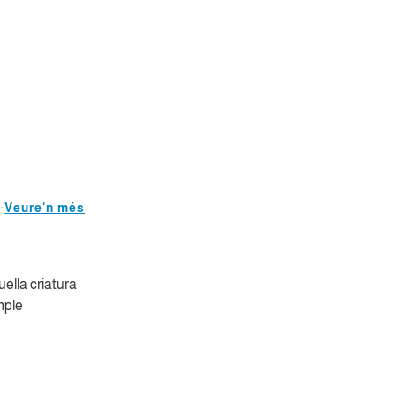
Veure'n més
uella criatura
mple