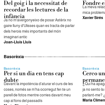
Del goig i la necessitat de
Fondre el
La meva relaci
recordar les lectures de la
mica problemà
infància
Xavier Sirés
Ja no m'avergonyeixo de posar Astèrix no
gaire lluny d'Ulisses quan es tracta de parlar
dels herois més importants del món
imaginari antic
Joan-Lluís Lluís
Basorèxia
Basorèxia
Basorèxia
Per si un dia en tens cap
Cerco un
dubte
permane
Davant la impotència d’aturar el curs de les
¿Qui ha apaga
coses, només se m’ha ocorregut fer-te un
ja no sento l
parell de fotos mentre corries davant meu
parlant-me? ¿
Maria Climen
cap al fons del passadís