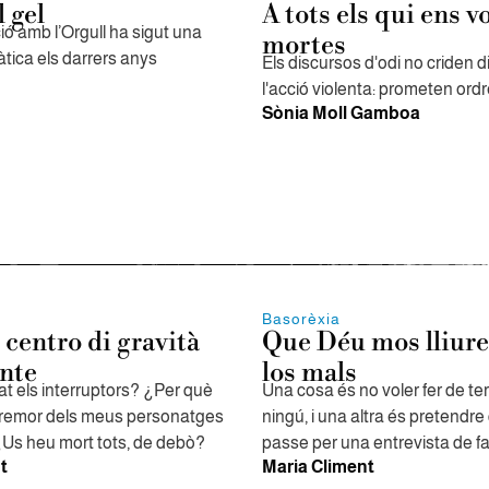
 gel
A tots els qui ens v
ó amb l’Orgull ha sigut una
mortes
tica els darrers anys
Els discursos d'odi no criden 
l'acció violenta: prometen ordr
Sònia Moll Gamboa
Basorèxia
 centro di gravità
Que Déu mos lliure
nte
los mals
t els interruptors? ¿Per què
Una cosa és no voler fer de t
a remor dels meus personatges
ningú, i una altra és pretendre
Us heu mort tots, de debò?
passe per una entrevista de f
t
Maria Climent