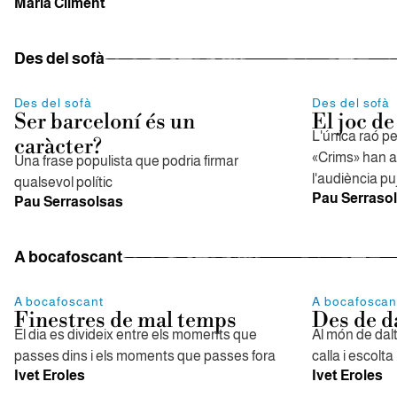
Maria Climent
Des del sofà
Des del sofà
Des del sofà
Ser barceloní és un
El joc de
L'única raó pe
caràcter?
«Crims» han a
Una frase populista que podria firmar
l'audiència pu
qualsevol polític
Pau Serraso
Pau Serrasolsas
A bocafoscant
A bocafoscant
A bocafoscan
Finestres de mal temps
Des de d
El dia es divideix entre els moments que
Al món de dal
passes dins i els moments que passes fora
calla i escolta
Ivet Eroles
Ivet Eroles