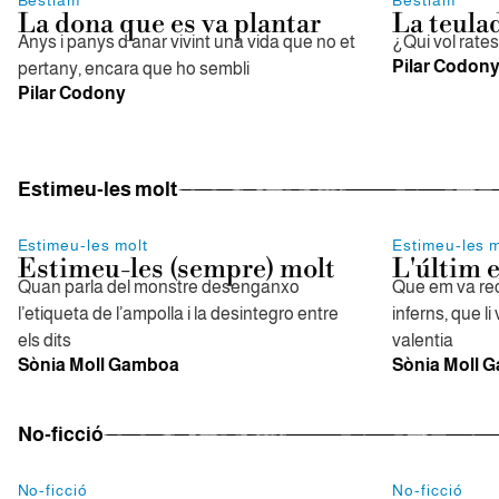
Bestiam
Bestiam
La dona que es va plantar
La teula
Anys i panys d'anar vivint una vida que no et
¿Qui vol rate
Pilar Codon
pertany, encara que ho sembli
Pilar Codony
Estimeu-les molt
Estimeu-les molt
Estimeu-les m
Estimeu-les (sempre) molt
L'últim e
Quan parla del monstre desenganxo
Que em va rec
l’etiqueta de l’ampolla i la desintegro entre
inferns, que li 
els dits
valentia
Sònia Moll Gamboa
Sònia Moll 
No-ficció
No-ficció
No-ficció