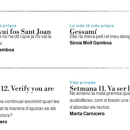
da pròpia
La vida té vida pròpia
vui fos Sant Joan
Gessamí
no he dit i que ja no val la
Ella i la meva pell i el meu desi
Sònia Moll Gamboa
i
Gamboa
Vida privada
12. Verify you are
Setmana 11. Va ser 
No entenc la mala premsa que
audiollibres, com si fossin un
a continuar escrivint quan les
d’abordar els textos
at la manera d’ajustar-se als
Marta Carnicero
ectors?
cero