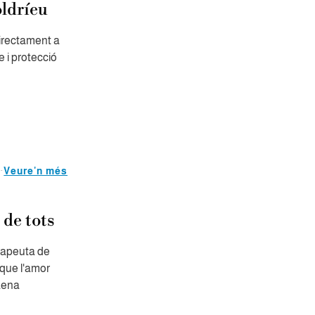
oldríeu
directament a
e i protecció
Veure'n més
 de tots
erapeuta de
 que l'amor
aena