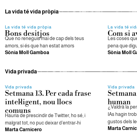
La vida té vida pròpia
La vida té vida pròpia
La vida té vi
Bons desitjos
Com si a
Que no reneguis mai de cap dels teus
Les coses que 
amors, si és que han estat amors
pena que digu
Sònia Moll Gamboa
Sònia Moll 
Vida privada
Vida privada
Vida privada
Setmana 13. Per cada frase
Setmana 
intel·ligent, nou llocs
human
¿Valdrà la pen
comuns
IAs hagin trob
Hauria de prescindir de Twitter, ho sé, i
gustos dels l
malgrat tot, no puc deixar d’entrar-hi
Marta Carni
Marta Carnicero