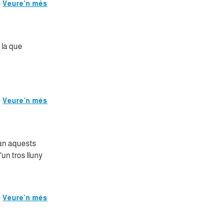
Veure'n més
, la que
Veure'n més
ran aquests
'un tros lluny
Veure'n més