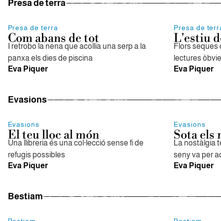
Presa de terra
Presa de terra
Presa de terr
Com abans de tot
L'estiu 
I retrobo la nena que acollia una serp a la
Flors seques 
panxa els dies de piscina
lectures òbvi
Eva Piquer
Eva Piquer
Evasions
Evasions
Evasions
El teu lloc al món
Sota els 
Una llibreria és una col·lecció sense fi de
La nostàlgia t
refugis possibles
seny va per aqu
Eva Piquer
Eva Piquer
Bestiam