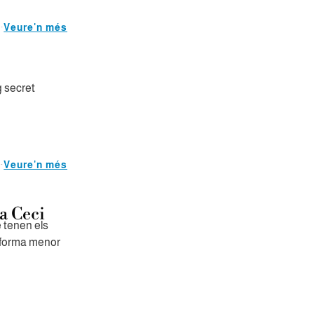
Veure'n més
g secret
Veure'n més
la Ceci
 tenen els
a forma menor