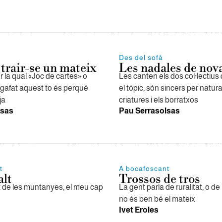
Des del sofà
 trair-se un mateix
Les nadales de nov
r la qual «Joc de cartes» o
Les canten els dos col·lectius
gafat aquest to és perquè
el tòpic, són sincers per natura
ja
criatures i els borratxos
lsas
Pau Serrasolsas
t
A bocafoscant
alt
Trossos de tros
t de les muntanyes, el meu cap
La gent parla de ruralitat, o de
no és ben bé el mateix
Ivet Eroles