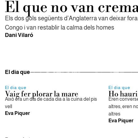
El que no van crem
Els dos gols següents d’Anglaterra van deixar fora 
Congo i van restablir la calma dels homes
Dani Vilaró
El dia que
El dia que
El dia que
Vaig fer plorar la mare
Ho hauri
Això era un dia de cada dia a la cuina del pis
Eren converse
vell
altres, eren n
Eva Piquer
altres
Eva Piquer