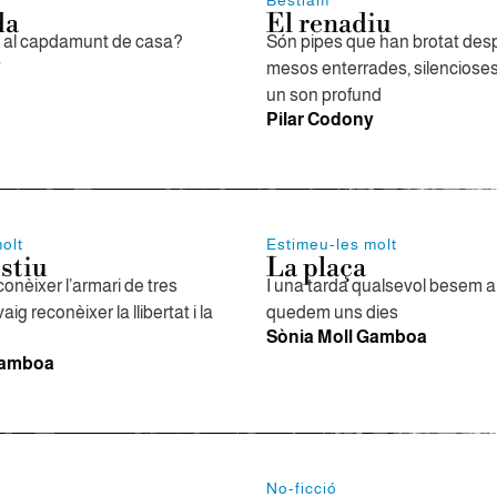
Bestiam
da
El renadiu
s al capdamunt de casa?
Són pipes que han brotat des
y
mesos enterrades, silenciose
un son profund
Pilar Codony
olt
Estimeu-les molt
stiu
La plaça
onèixer l’armari de tres
I una tarda qualsevol besem al
vaig reconèixer la llibertat i la
quedem uns dies
Sònia Moll Gamboa
Gamboa
No-ficció