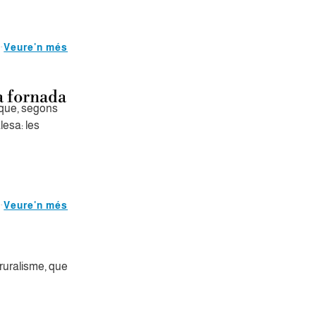
Veure'n més
a fornada
 que, segons
lesa: les
Veure'n més
 ruralisme, que