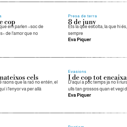
a
Presa de terra
de cop
8 de juny
que em parlen –soc de
Ets la que escolta, la que hi és
es– de l'amor que no
sempre
Eva Piquer
Evasions
mateixos cels
I de cop tot encaixa
é raons que la raó no entén, el
D'aquí a poc temps ja no li riu
í i l'enyor va per allà
ulls tan grossos quan et vegi d
Eva Piquer