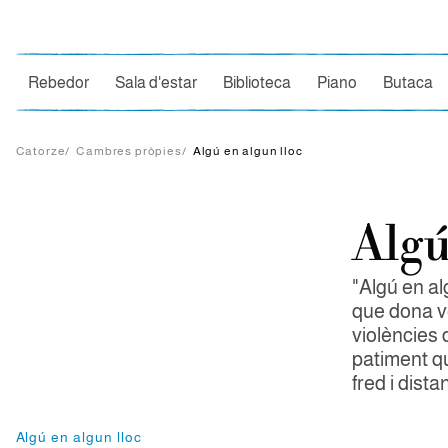
Ce
Rebedor
Sala d'estar
Biblioteca
Piano
Butaca
Catorze
/
Cambres pròpies
/
Algú en algun lloc
Algú
"Algú en al
que dona v
violències 
patiment qu
fred i distan
Algú en algun lloc