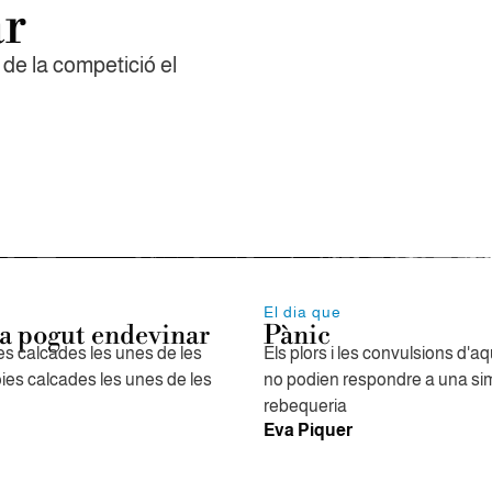
ar
de la competició el
El dia que
a pogut endevinar
Pànic
s calcades les unes de les
Els plors i les convulsions d'aq
oies calcades les unes de les
no podien respondre a una si
rebequeria
Eva Piquer