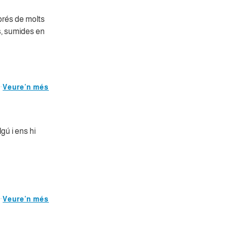
prés de molts
s, sumides en
Veure'n més
gú i ens hi
Veure'n més