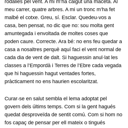
rodalies pel vent. A mi m’ha caigut una maceta. Al
meu carrer, quatre arbres. A mi un tronc m’ha fet
malbé el cotxe. Greu, sí. Esclar. Quedeu-vos a
casa, ben pensat, no dic que no: sou molta gent
amuntegada i envoltada de moltes coses que
poden caure. Correcte. Ara bé: no ens feu quedar a
casa a nosaltres perquè aquí faci el vent normal de
cada dia de vent de dalt. Si haguessin anul·lat les
classes a l’Empordà i Terres de l’Ebre cada vegada
que hi haguessin hagut ventades fortes,
pràcticament no ens haurien escolaritzat.
Curar-se en salut sembla el lema adoptat pel
govern dels últims temps. Com si la gent hagués
quedat desproveïda de sentit comú. Com si hom no
fos capaç de pensar per ell mateix o tingués