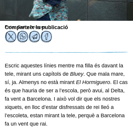
Foto: Getty Images
Comparteix la publicació
Escric aquestes línies mentre ma filla és davant la
tele, mirant uns capítols de
Bluey
. Que mala mare,
sí, ja. Almenys no està mirant
El Hormiguero
. El cas
és que hauria de ser a l’escola, però avui, al Delta,
fa vent a Barcelona. I això vol dir que els nostres
xiquets, en lloc d’estar disfressats de rei lleó a
l’escoleta, estan mirant la tele, perquè a Barcelona
fa un vent que rai.