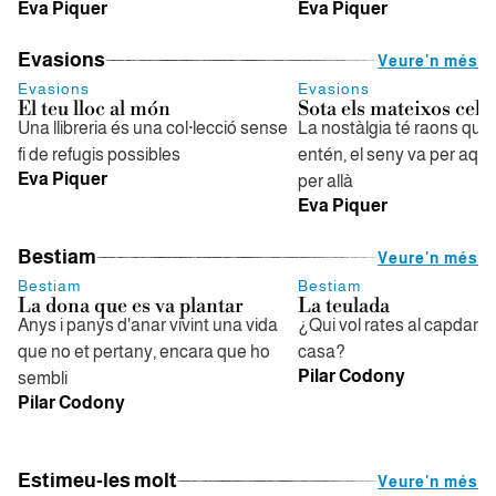
Eva Piquer
Eva Piquer
Evasions
Veure'n més
Evasions
Evasions
El teu lloc al món
Sota els mateixos cels
Una llibreria és una col·lecció sense
La nostàlgia té raons que 
fi de refugis possibles
entén, el seny va per aquí 
Eva Piquer
per allà
Eva Piquer
Bestiam
Veure'n més
Bestiam
Bestiam
La dona que es va plantar
La teulada
Anys i panys d'anar vivint una vida
¿Qui vol rates al capdam
que no et pertany, encara que ho
casa?
Pilar Codony
sembli
Pilar Codony
Estimeu-les molt
Veure'n més