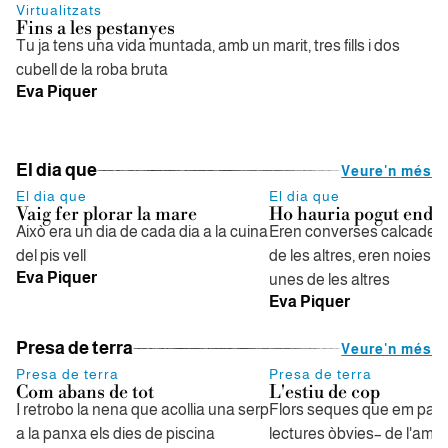
Virtualitzats
Fins a les pestanyes
Tu ja tens una vida muntada, amb un marit, tres fills i dos
cubell de la roba bruta
Eva Piquer
El dia que
Veure'n més
El dia que
El dia que
Vaig fer plorar la mare
Ho hauria pogut ende
Això era un dia de cada dia a la cuina
Eren converses calcades 
del pis vell
de les altres, eren noies c
Eva Piquer
unes de les altres
Eva Piquer
Presa de terra
Veure'n més
Presa de terra
Presa de terra
Com abans de tot
L'estiu de cop
I retrobo la nena que acollia una serp
Flors seques que em parl
a la panxa els dies de piscina
lectures òbvies– de l'amo