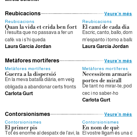
Reubicacions
Veure'n més
Reubicacions
Reubicacions
Quan la vida et crida ben fort
El camí de cada dia
I resulta que no passava a fer un
Escric, canto, ballo, dorm
cafè: va i s’hi queda
m'espanto i torno a ballar
Laura Garcia Jordan
Laura Garcia Jordan
Metàfores mortíferes
Veure'n més
Metàfores mortíferes
Metàfores mortíferes
Guerra a la dispersió
Necessitem armaris 
En la meva batalla diària, em veig
portes de mirall
De tant no mirar-te, podri
obligada a abandonar certs fronts
cec i no saber-ho
Carlota Gurt
Carlota Gurt
Contorsionismes
Veure'n més
Contorsionismes
Contorsionismes
El primer pis
En nom de què
Tot és enorme al despatx de l’avi, la
El vostre lligam és una de 