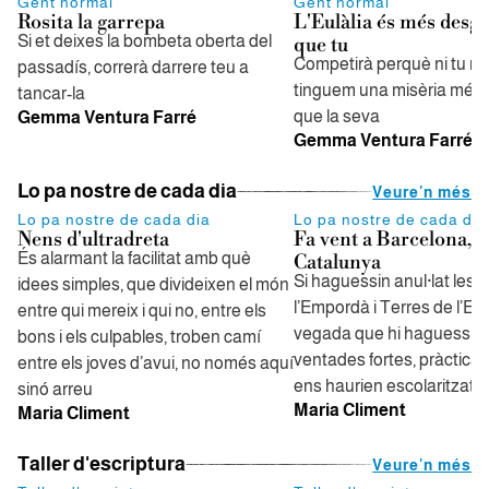
Gent normal
Gent normal
Rosita la garrepa
L'Eulàlia és més desg
Si et deixes la bombeta oberta del
que tu
Competirà perquè ni tu ni j
passadís, correrà darrere teu a
tinguem una misèria més
tancar-la
que la seva
Gemma Ventura Farré
Gemma Ventura Farré
Lo pa nostre de cada dia
Veure'n més
Lo pa nostre de cada dia
Lo pa nostre de cada dia
Nens d'ultradreta
Fa vent a Barcelona, f
És alarmant la facilitat amb què
Catalunya
Si haguessin anul·lat les 
idees simples, que divideixen el món
l’Empordà i Terres de l’Eb
entre qui mereix i qui no, entre els
vegada que hi haguessin
bons i els culpables, troben camí
ventades fortes, pràctica
entre els joves d’avui, no només aquí
ens haurien escolaritzat
sinó arreu
Maria Climent
Maria Climent
Taller d'escriptura
Veure'n més