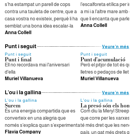
s’ha estampat un parell de cops
l’escalforeta etílica per i
contra una tauleta de centre, que a
a mi i a l’altre mare amb 
casa vostra no existeix, perquè li ha
que li encanta que parlem
Anna Collell
semblat una bona idea escalar-la
Anna Collell
Punt i seguit
Veure'n més
Punt i seguit
Punt i seguit
Punt i final
Punt d'acumulació
Ell no recordava mai l'aniversari
Però el pitjor de tot és q
d'ella
lletres o pedaços de lletra
Muriel Villanueva
Muriel Villanueva
L'ou i la gallina
Veure'n més
L'ou i la gallina
L'ou i la gallina
Surem
La presó són els home
És una energia compartida que es
Com diu la Meryl Streep e
converteix en una alegria que
que corre per les xarxes, 
només s’explica quan s’experimenta
té més dret que les nenes,
Flavia Company
país, un gat més drets qu