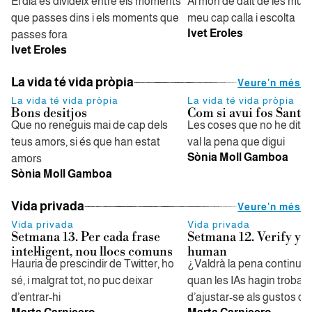
El dia es divideix entre els moments
Al món de dalt de les mun
que passes dins i els moments que
meu cap calla i escolta
Ivet Eroles
passes fora
Ivet Eroles
La vida té vida pròpia
Veure'n més
La vida té vida pròpia
La vida té vida pròpia
Bons desitjos
Com si avui fos Sant 
Que no reneguis mai de cap dels
Les coses que no he dit i 
teus amors, si és que han estat
val la pena que digui
Sònia Moll Gamboa
amors
Sònia Moll Gamboa
Vida privada
Veure'n més
Vida privada
Vida privada
Setmana 13. Per cada frase
Setmana 12. Verify yo
intel·ligent, nou llocs comuns
human
Hauria de prescindir de Twitter, ho
¿Valdrà la pena continuar 
sé, i malgrat tot, no puc deixar
quan les IAs hagin trobat
d’entrar-hi
d’ajustar-se als gustos de