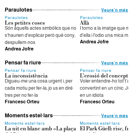
Paraulotes
Veure'n més
Paraulotes
Paraulotes
Les petites coses
Allà
Són aquells actes simbòlics que no
I torno a la imatge que m'he 
s'haurien d'explicar però què cony,
d'ella i l'odio una mica me
Andrea Jofre
despullem-nos
Andrea Jofre
Pensar fa riure
Veure'n més
Pensar fa riure
Pensar fa riure
La inconsistència
L’erosió del concepte
Digueu-me una cosa urgent i, per
Voler entendre-ho tot t’a
cada motiu per fer-la, jo us en diré
convertint en un cínic. Jutj
tres per no fer-la
en un idiota
Francesc Orteu
Francesc Orteu
Moments estel·lars
Veure'n més
Moments estel·lars
Moments estel·lars
La nit en blanc amb «La plaça
El Park Güell: risc, fra