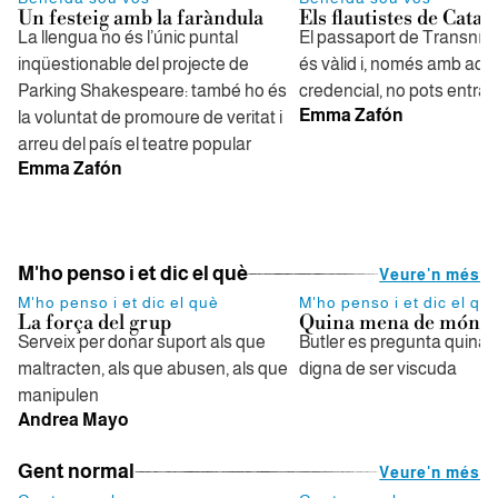
Un festeig amb la faràndula
Els flautistes de Catal
La llengua no és l’únic puntal
El passaport de Transnís
inqüestionable del projecte de
és vàlid i, només amb aqu
Parking Shakespeare: també ho és
credencial, no pots entrar
Emma Zafón
la voluntat de promoure de veritat i
arreu del país el teatre popular
Emma Zafón
M'ho penso i et dic el què
Veure'n més
M'ho penso i et dic el què
M'ho penso i et dic el qu
La força del grup
Quina mena de món és
Serveix per donar suport als que
Butler es pregunta quina 
maltracten, als que abusen, als que
digna de ser viscuda
manipulen
Andrea Mayo
Gent normal
Veure'n més