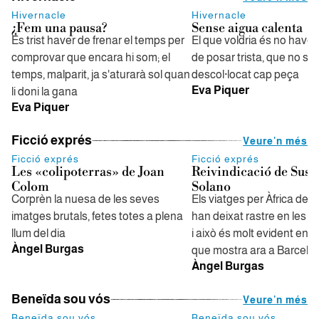
Hivernacle
Hivernacle
¿Fem una pausa?
Sense aigua calenta
És trist haver de frenar el temps per
El que voldria és no have
comprovar que encara hi som; el
de posar trista, que no s
temps, malparit, ja s'aturarà sol quan
descol·locat cap peça
Eva Piquer
li doni la gana
Eva Piquer
Ficció exprés
Veure'n més
Ficció exprés
Ficció exprés
Les «colipoterras» de Joan
Reivindicació de Susa
Colom
Solano
Corprèn la nuesa de les seves
Els viatges per Àfrica de l
imatges brutals, fetes totes a plena
han deixat rastre en les s
llum del dia
i això és molt evident en 
Àngel Burgas
que mostra ara a Barcelo
Àngel Burgas
Beneïda sou vós
Veure'n més
Beneïda sou vós
Beneïda sou vós