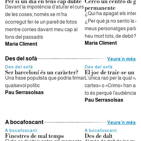
Per si un dia en tens cap dubte
Cerco un centro di gra
Davant la impotència d’aturar el curs
permanente
¿Qui ha apagat els interr
de les coses, només se m’ha
¿Per què ja no sento la re
ocorregut fer-te un parell de fotos
meus personatges parla
mentre corries davant meu cap al
heu mort tots, de debò?
fons del passadís
Maria Climent
Maria Climent
Des del sofà
Veure'n més
Des del sofà
Des del sofà
Ser barceloní és un caràcter?
El joc de trair-se un m
Una frase populista que podria firmar
L'única raó per la qual «J
qualsevol polític
cartes» o «Crims» han aga
Pau Serrasolsas
to és perquè l'audiència p
Pau Serrasolsas
A bocafoscant
Veure'n més
A bocafoscant
A bocafoscant
Finestres de mal temps
Des de dalt