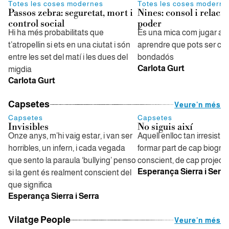
Totes les coses modernes
Totes les coses moderne
Passos zebra: seguretat, mort i
Nines: consol i relaci
control social
poder
Hi ha més probabilitats que
És una mica com jugar a s
t’atropellin si ets en una ciutat i són
aprendre que pots ser cru
entre les set del matí i les dues del
bondadós
Carlota Gurt
migdia
Carlota Gurt
Capsetes
Veure'n més
Capsetes
Capsetes
Invisibles
No siguis així
Onze anys, m’hi vaig estar, i van ser
Aquell enlloc tan irresistib
horribles, un infern, i cada vegada
formar part de cap biograf
que sento la paraula ‘bullying’ penso
conscient, de cap projecte
Esperança Sierra i Serra
si la gent és realment conscient del
que significa
Esperança Sierra i Serra
Vilatge People
Veure'n més