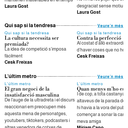
desgraciat sense motiu
Laura Gost
Laura Gost
Qui sap si la tendresa
Veure'n més
Qui sap si la tendresa
Qui sap si la tendresa
La cultura necessita ser
Contra la perfecció
Al costat d’allò extraordina
premiada?
La idea de competició s’imposa
d’haver coses que no ho s
fàcilment
Cesk Freixas
Cesk Freixas
L'últim metro
Veure'n més
L'últim metro
L'últim metro
El gran negoci de la
Quan menys m'ho esp
I de cop, a tota castanya, 
insatisfacció masculina
De l’auge de la ultradreta i el discurs
altaveus de la parada de
reaccionari em preocupen més
hi havia a la vora del pub, 
aquesta mena de personatges,
començar a sonar la canç
youtubers, tiktokers, podcasters i
meva amiga
altres venedors de cotxes de
Míriam Cano