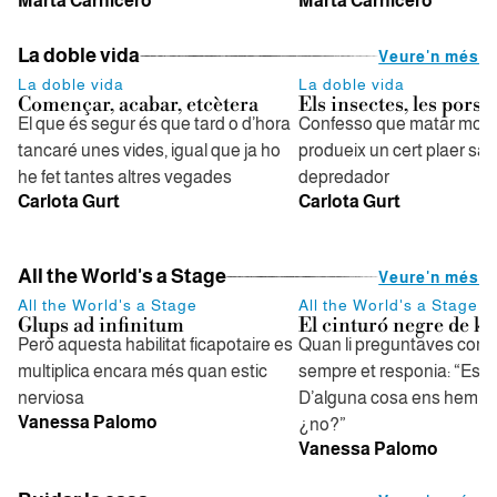
Marta Carnicero
Marta Carnicero
La doble vida
Veure'n més
La doble vida
La doble vida
Començar, acabar, etcètera
Els insectes, les pors
El que és segur és que tard o d’hora
Confesso que matar mos
tancaré unes vides, igual que ja ho
produeix un cert plaer sàd
he fet tantes altres vegades
depredador
Carlota Gurt
Carlota Gurt
All the World's a Stage
Veure'n més
All the World's a Stage
All the World's a Stage
Glups ad infinitum
El cinturó negre de ka
Però aquesta habilitat ficapotaire es
Quan li preguntaves com 
multiplica encara més quan estic
sempre et responia: “Estic
nerviosa
D’alguna cosa ens hem de
Vanessa Palomo
¿no?”
Vanessa Palomo