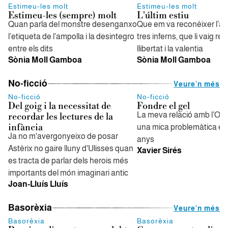
Estimeu-les molt
Estimeu-les molt
Estimeu-les (sempre) molt
L'últim estiu
Quan parla del monstre desenganxo
Que em va reconèixer l’ar
l’etiqueta de l’ampolla i la desintegro
tres inferns, que li vaig re
entre els dits
llibertat i la valentia
Sònia Moll Gamboa
Sònia Moll Gamboa
No-ficció
Veure'n més
No-ficció
No-ficció
Del goig i la necessitat de
Fondre el gel
La meva relació amb l’Orgu
recordar les lectures de la
infància
una mica problemàtica els
Ja no m'avergonyeixo de posar
anys
Astèrix no gaire lluny d'Ulisses quan
Xavier Sirés
es tracta de parlar dels herois més
importants del món imaginari antic
Joan-Lluís Lluís
Basorèxia
Veure'n més
Basorèxia
Basorèxia