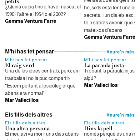
Pensa a quanta gent, sen
petits
¿Quina culpa tinc d’haver nascut el
ho, se’ls està fent una bel
1990 i l’altre el 1954 o el 2002?
secreta, i un dia els esclat
Gemma Ventura Farré
te'n sabràs avenir, que sig
mateixos d’abans
Gemma Ventura Farré
M'hi has fet pensar
Veure'n més
M'hi has fet pensar
M'hi has fet pensar
El raig verd
La paraula justa
Una de les idees centrals, però, em
Trobant la paraula injusta,
trasbalsa i no la puc compartir:
algú?
Mar Vallecillos
“Estem portant al psicòleg el que
abans era normal”
Mar Vallecillos
Els fills dels altres
Veure'n més
Els fills dels altres
Els fills dels altres
Una altra persona
Dins la pell
El meu avi va morir uns dies abans
només perquè és una mi