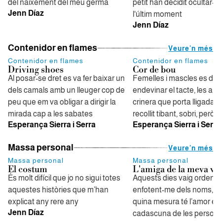
del naixement del meu germà
petit han decidit ocultar-l'h
Jenn Díaz
l'últim moment
Jenn Díaz
Contenidor en flames
Veure'n més
Contenidor en flames
Contenidor en flames
Driving shoes
Cor de bou
Al posar-se dret es va fer baixar un
Femelles i mascles es del
dels camals amb un lleuger cop de
endevinar el tacte, les ar
peu que em va obligar a dirigir la
crinera que porta lligada 
mirada cap a les sabates
recollit tibant, sobri, però j
Esperança Sierra i Serra
Esperança Sierra i Serra
Massa personal
Veure'n més
Massa personal
Massa personal
El costum
L'amiga de la meva vi
És molt difícil que jo no sigui totes
Aquests dies vaig ordenan
aquestes històries que m’han
enfotent-me dels noms, de
explicat any rere any
quina mesura té l’amor en
Jenn Díaz
cadascuna de les persone