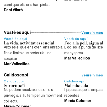
camí que ells ens han pintat
Dani Vilaró
Vostè és aquí
Veure'n més
Vostè és aquí
Vostè és aquí
La vida, activitat essencial
Foc a la pell, aigua al
Això és el que ens ofèn, ens enrabia
L'odi és la punta de l'iceb
fins a límits que preferiríeu no
menyspreu
Mar Vallecillos
sospitar
Mar Vallecillos
Calidoscopi
Veure'n més
Calidoscopi
Calidoscopi
Sororiquè?
Mal educada
No podem recolzar-nos en els
I ja passa que si empasse
privilegis, si lluitem per un moviment
rebentes
Mireia Colomer
col·lectiu
Mireia Colomer