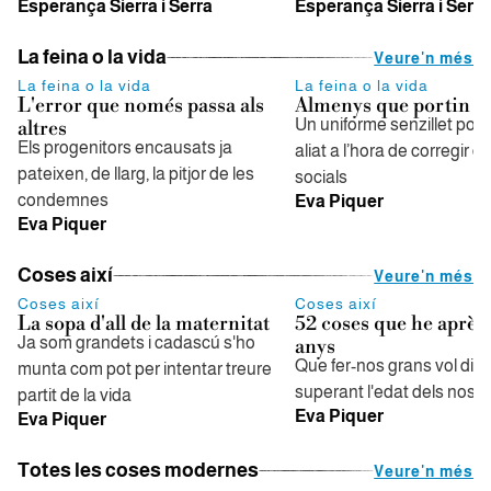
Esperança Sierra i Serra
Esperança Sierra i Serra
La feina o la vida
Veure'n més
La feina o la vida
La feina o la vida
L'error que només passa als
Almenys que portin b
Un uniforme senzillet podr
altres
Els progenitors encausats ja
aliat a l’hora de corregir d
pateixen, de llarg, la pitjor de les
socials
condemnes
Eva Piquer
Eva Piquer
Coses així
Veure'n més
Coses així
Coses així
La sopa d'all de la maternitat
52 coses que he après
Ja som grandets i cadascú s'ho
anys
Que fer-nos grans vol dir 
munta com pot per intentar treure
superant l'edat dels nost
partit de la vida
Eva Piquer
Eva Piquer
Totes les coses modernes
Veure'n més