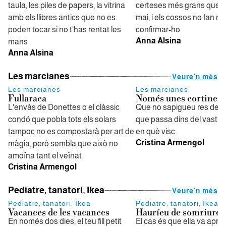
taula, les piles de papers, la vitrina
certeses més grans que h
amb els llibres antics que no es
mai, i els cossos no fan m
poden tocar si no t'has rentat les
confirmar-ho
Anna Alsina
mans
Anna Alsina
Les marcianes
Veure'n més
Les marcianes
Les marcianes
Fullaraca
Només unes cortines
L'envàs de Donettes o el clàssic
Que no sapigueu res de mi,
condó que pobla tots els solars
que passa dins del vast mó
tampoc no es compostarà per art de
en què visc
Cristina Armengol
màgia, però sembla que això no
amoïna tant el veïnat
Cristina Armengol
Pediatre, tanatori, Ikea
Veure'n més
Pediatre, tanatori, Ikea
Pediatre, tanatori, Ikea
Vacances de les vacances
Hauríeu de somriure 
En només dos dies, el teu fill petit
El cas és que ella va aprof