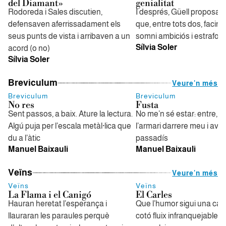
del Diamant»
genialitat
Rodoreda i Sales discutien,
I després, Güell proposa 
defensaven aferrissadament els
que, entre tots dos, facin r
seus punts de vista i arribaven a un
somni ambiciós i estrafolar
Sílvia Soler
acord (o no)
Sílvia Soler
Breviculum
Veure'n més
Breviculum
Breviculum
No res
Fusta
Sent passos, a baix. Ature la lectura.
No me’n sé estar: entre, 
Algú puja per l’escala metàl·lica que
l’armari darrere meu i ava
du a l’àtic
passadís
Manuel Baixauli
Manuel Baixauli
Veïns
Veure'n més
Veïns
Veïns
La Flama i el Canigó
El Carles
Hauran heretat l’esperança i
Que l’humor sigui una ca
llauraran les paraules perquè
cotó fluix infranquejable, 