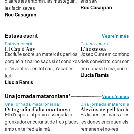
d’altres les entomin, les masteguin,
ens salvi
Roc Casagran
les facin seves
Roc Casagran
Estava escrit
Veure'n més
Estava escrit
Estava escrit
El Cap d'Any
L'hostessa
Escriure sobre un mateix és perillós,
Josep Cuní em confondrà
perquè al final no saps si et coneixes
dels convidats, com sempr
o t’inventes i, en tot cas, n’acabes
em donarà la mà, bona nit
Llucia Ramis
fart
Llucia Ramis
Una jornada mataroniana*
Veure'n més
Una jornada mataroniana*
Una jornada mataronian
Ortografia d’alta muntanya
Alevins de pell tan bl
Ella l’espera al porxo asseguda al
Es fiquen les mans a les 
gronxador encoixinat de tres places i
les dones encreuen els b
amb un te fred a la mà
remenen el no-res