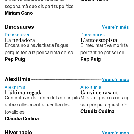
segona mà que els partits polítics
Míriam Cano
Dinosaures
Veure'n més
Dinosaures
Dinosaures
La nedadora
L'autoestopista
Encara no s’havia tirat a l’aigua
El meu marit va morir fa tre
perquè tenia la pell calenta del sol
per tant no pot ser ell
Pep Puig
Pep Puig
Alexitímia
Veure'n més
Alexitímia
Alexitímia
L'última vegada
Canvi de rasant
Comentaven la forma dels meus pits
Mirar-te quan cuines i qu
entre rialles mentre recollien les
sempre per aquest ordre
Clàudia Codina
tovalloles
Clàudia Codina
Hivernacle
Veure'n més