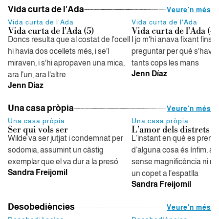
Vida curta de l'Ada
Veure'n més
Vida curta de l'Ada
Vida curta de l'Ada
Vida curta de l'Ada (5)
Vida curta de l'Ada (4)
Doncs resulta que al costat de l'ocell
I jo m'hi anava fixant fins q
hi havia dos ocellets més, i se'l
preguntar per què s'havia
miraven, i s'hi apropaven una mica,
tants cops les mans
Jenn Díaz
ara l'un, ara l'altre
Jenn Díaz
Una casa pròpia
Veure'n més
Una casa pròpia
Una casa pròpia
Ser qui vols ser
L'amor dels distrets
Wilde va ser jutjat i condemnat per
L’instant en què es pren 
sodomia, assumint un càstig
d’alguna cosa és ínfim, arr
exemplar que el va dur a la presó
sense magnificència ni re
Sandra Freijomil
un copet a l’espatlla
Sandra Freijomil
Desobediències
Veure'n més