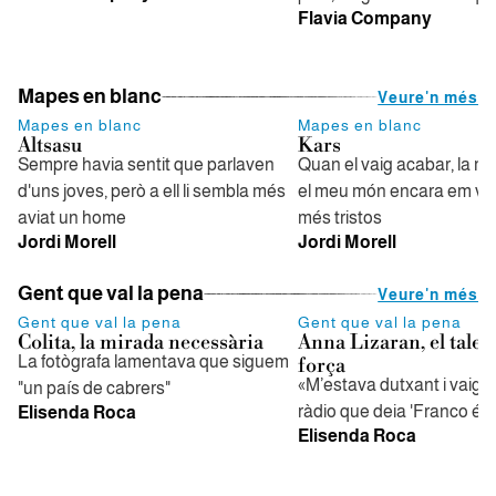
Flavia Company
Mapes en blanc
Veure'n més
Mapes en blanc
Mapes en blanc
Altsasu
Kars
Sempre havia sentit que parlaven
Quan el vaig acabar, la me
d'uns joves, però a ell li sembla més
el meu món encara em va
aviat un home
més tristos
Jordi Morell
Jordi Morell
Gent que val la pena
Veure'n més
Gent que val la pena
Gent que val la pena
Colita, la mirada necessària
Anna Lizaran, el talent
La fotògrafa lamentava que siguem
força
«M’estava dutxant i vaig se
"un país de cabrers"
ràdio que deia 'Franco és 
Elisenda Roca
Elisenda Roca