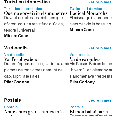
Turística i domèstica
Veure'n més
Turística i domèstica
Turística i domèstica
Que no sorgeixin els monstres
Radical Monarchs
Davant de totes les tristeses que
El missatge i l’aprenentat
afloren, cal una resistència lúcida,
clars des de la base: no e
Míriam Cano
tendra i universal
Míriam Cano
Va d'ocells
Veure'n més
Va d'ocells
Va d'ocells
Va d'esplugabous
Va de cargolets
Durant l'època de cria, s'adorna amb
Als Països Baixos li diuen 
plomes de tons ocres damunt del
l'hivern” i, en alemany anti
cap, al pit i a les ales
s'anomenava “rei de la ne
Pilar Codony
Pilar Codony
Postals
Veure'n més
Postals
Postals
Amics més grans, amics més
El meu balcó parla