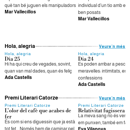
què tan bé juguen els manipuladors
individual d’un tio amb els
Mar Vallecillos
ben posats
Mar Vallecillos
Hola, alegria
Veure'n més
Hola, alegria
Hola, alegria
Dia 25
Dia 24
Hi ha qui creu de vegades, sovint,
Es poden arribar a pescar
quan van mal dades, quan és feliç
meravelles: intimitats, en
Ada Castells
confessions
Ada Castells
Premi Literari Catorze
Veure'n més
Premi Literari Catorze
Premi Literari Catorze
L’olor del cafè que acabes de
Relativitat fugissera
La meva sang no és vermel
fer
És com si ens diguessin que ja està
em punxen, també em fan
tot fet... Només hem de caminar pel
Eva Vilanova