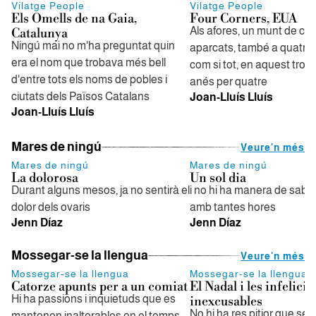
Vilatge People
Vilatge People
Els Omells de na Gaia,
Four Corners, EUA
Als afores, un munt de co
Catalunya
Ningú mai no m'ha preguntat quin
aparcats, també a quatre
era el nom que trobava més bell
com si tot, en aquest tros 
d'entre tots els noms de pobles i
anés per quatre
ciutats dels Països Catalans
Joan-Lluís Lluís
Joan-Lluís Lluís
Mares de ningú
Veure'n més
Mares de ningú
Mares de ningú
La dolorosa
Un sol dia
Durant alguns mesos, ja no sentirà el
i no hi ha manera de saber
dolor dels ovaris
amb tantes hores
Jenn Díaz
Jenn Díaz
Mossegar-se la llengua
Veure'n més
Mossegar-se la llengua
Mossegar-se la llengua
Catorze apunts per a un comiat
El Nadal i les infelicit
Hi ha passions i inquietuds que es
inexcusables
No hi ha res pitjor que sen
mantenen inalterables en el temps