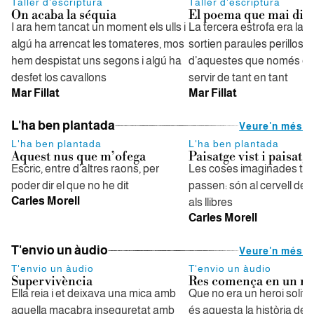
Taller d'escriptura
Taller d'escriptura
On acaba la séquia
El poema que mai dir
I ara hem tancat un moment els ulls i
La tercera estrofa era la mil
algú ha arrencat les tomateres, mos
sortien paraules perilloses
hem despistat uns segons i algú ha
d’aquestes que només es
desfet los cavallons
servir de tant en tant
Mar Fillat
Mar Fillat
L'ha ben plantada
Veure'n més
L'ha ben plantada
L'ha ben plantada
Aquest nus que m’ofega
Paisatge vist i paisatge
Escric, entre d’altres raons, per
Les coses imaginades t
poder dir el que no he dit
passen: són al cervell de 
Carles Morell
als llibres
Carles Morell
T'envio un àudio
Veure'n més
T'envio un àudio
T'envio un àudio
Supervivència
Res comença en un ma
Ella reia i et deixava una mica amb
Que no era un heroi solitar
aquella macabra inseguretat amb
és aquesta la història de 