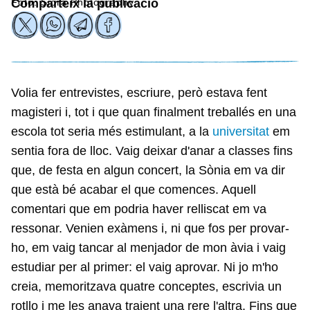
Foto: Siora Photography
Comparteix la publicació
Volia fer entrevistes, escriure, però estava fent
magisteri i, tot i que quan finalment treballés en una
escola tot seria més estimulant, a la
universitat
em
sentia fora de lloc. Vaig deixar d'anar a classes fins
que, de festa en algun concert, la Sònia em va dir
que està bé acabar el que comences. Aquell
comentari que em podria haver relliscat em va
ressonar. Venien exàmens i, ni que fos per provar-
ho, em vaig tancar al menjador de mon àvia i vaig
estudiar per al primer: el vaig aprovar. Ni jo m'ho
creia, memoritzava quatre conceptes, escrivia un
rotllo i me les anava traient una rere l'altra. Fins que