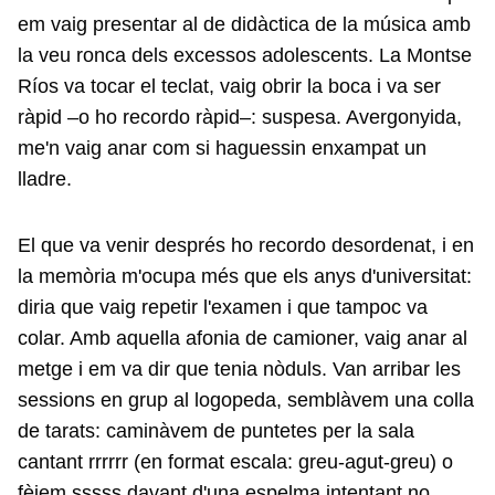
em vaig presentar al de didàctica de la música amb
la veu ronca dels excessos adolescents. La Montse
Ríos va tocar el teclat, vaig obrir la boca i va ser
ràpid –o ho recordo ràpid–: suspesa. Avergonyida,
me'n vaig anar com si haguessin enxampat un
lladre.
El que va venir després ho recordo desordenat, i en
la memòria m'ocupa més que els anys d'universitat:
diria que vaig repetir l'examen i que tampoc va
colar. Amb aquella afonia de camioner, vaig anar al
metge i em va dir que tenia nòduls. Van arribar les
sessions en grup al logopeda, semblàvem una colla
de tarats: caminàvem de puntetes per la sala
cantant rrrrrr (en format escala: greu-agut-greu) o
fèiem sssss davant d'una espelma intentant no