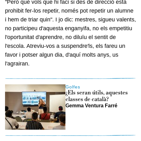
"Però què vols que hi faci si des de direcció està
prohibit fer-los repetir, només pot repetir un alumne
i hem de triar quin". I jo dic: mestres, sigueu valents,
no participeu d'aquesta enganyifa, no els empetitiu
l'oportunitat d'aprendre, no diluïu el sentit de
l'escola. Atreviu-vos a suspendre'ls, els fareu un
favor i potser algun dia, d'aquí molts anys, us
l'agrairan.
Golfes
¿Els seran útils, aquestes
classes de català?
Gemma Ventura Farré