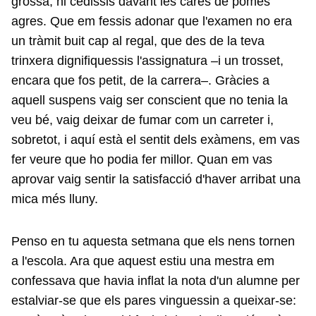
grossa, ni cedissis davant les cares de pomes
agres. Que em fessis adonar que l'examen no era
un tràmit buit cap al regal, que des de la teva
trinxera dignifiquessis l'assignatura –i un trosset,
encara que fos petit, de la carrera–. Gràcies a
aquell suspens vaig ser conscient que no tenia la
veu bé, vaig deixar de fumar com un carreter i,
sobretot, i aquí està el sentit dels exàmens, em vas
fer veure que ho podia fer millor. Quan em vas
aprovar vaig sentir la satisfacció d'haver arribat una
mica més lluny.
Penso en tu aquesta setmana que els nens tornen
a l'escola. Ara que aquest estiu una mestra em
confessava que havia inflat la nota d'un alumne per
estalviar-se que els pares vinguessin a queixar-se: