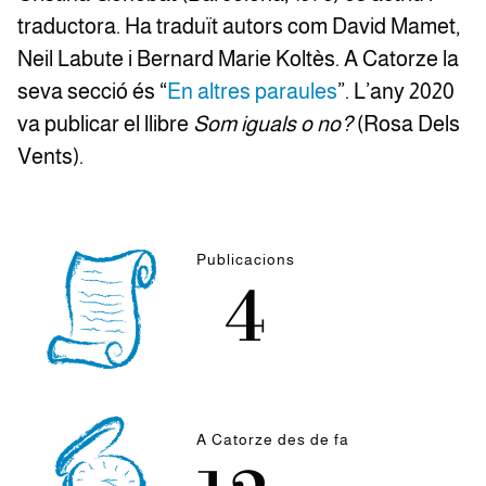
traductora. Ha traduït autors com David Mamet,
Neil Labute i Bernard Marie Koltès. A Catorze la
seva secció és “
En altres paraules
”. L’any 2020
va publicar el llibre
Som iguals o no?
(Rosa Dels
Vents).
Publicacions
4
A Catorze des de fa