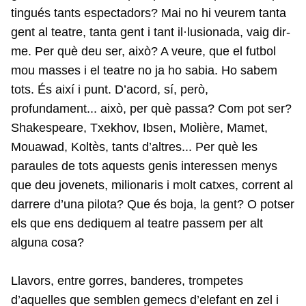
tingués tants espectadors? Mai no hi veurem tanta
gent al teatre, tanta gent i tant il·lusionada, vaig dir-
me. Per què deu ser, això? A veure, que el futbol
mou masses i el teatre no ja ho sabia. Ho sabem
tots. És així i punt. D’acord, sí, però,
profundament... això, per què passa? Com pot ser?
Shakespeare, Txekhov, Ibsen, Molière, Mamet,
Mouawad, Koltès, tants d’altres... Per què les
paraules de tots aquests genis interessen menys
que deu jovenets, milionaris i molt catxes, corrent al
darrere d’una pilota? Que és boja, la gent? O potser
els que ens dediquem al teatre passem per alt
alguna cosa?
Llavors, entre gorres, banderes, trompetes
d’aquelles que semblen gemecs d’elefant en zel i