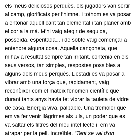
els meus deliciosos perquès, els jugadors van sortir
al camp, glorificats per l’himne. I tothom es va posar
a entonar aquell cant tan elemental i tan planer amb
el cor a la mà. M’hi vaig afegir de seguida,
posseïda, esperitada... i de sobte vaig començar a
entendre alguna cosa. Aquella cançoneta, que
m’havia resultat sempre tan irritant, contenia en els
seus versos, tan simples, respostes possibles a
alguns dels meus perquès. L’estadi es va posar a
vibrar amb una força que, ràpidament, vaig
reconèixer com el mateix fenomen científic que
durant tants anys havia fet vibrar la tauleta de vidre
de casa. Energia viva, palpable. Una tremolor que
em va fer venir llàgrimes als ulls, un poder que es
va saltar els filtres del meu intel·lecte i em va
atrapar per la pell. Increïble.
“Tant se val d’on