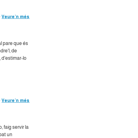
Veure'n més
l pare que és
dre'l, de
, d'estimar-lo
Veure'n més
 faig servir la
ibat un