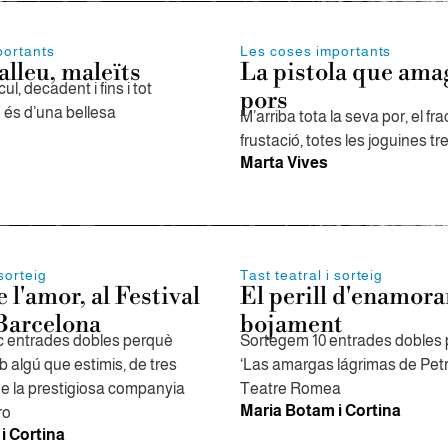
portants
Les coses importants
alleu, maleïts
La pistola que amag
cul, decadent i fins i tot
pors
ò és d’una bellesa
M’arriba tota la seva por, el fra
frustació, totes les joguines t
Marta Vives
 sorteig
Tast teatral i sorteig
e l'amor, al Festival
El perill d'enamora
Barcelona
bojament
c entrades dobles perquè
Sortegem 10 entrades dobles 
 algú que estimis, de tres
‘Las amargas lágrimas de Petr
e la prestigiosa companyia
Teatre Romea
Maria Botam i Cortina
ro
i Cortina