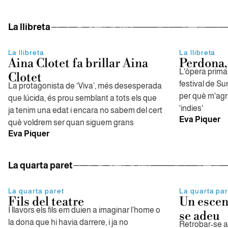
La llibreta
La llibreta
La llibreta
Aina Clotet fa brillar Aina
Perdona,
L'òpera prima 
Clotet
festival de S
La protagonista de ‘Viva’, més desesperada
per què m'agra
que lúcida, és prou semblant a tots els que
'indies'
ja tenim una edat i encara no sabem del cert
Eva Piquer
què voldrem ser quan siguem grans
Eva Piquer
La quarta paret
La quarta paret
La quarta par
Fils del teatre
Un escen
I llavors els fils em duien a imaginar l’home o
se adeu
la dona que hi havia darrere, i ja no
Retrobar-se a