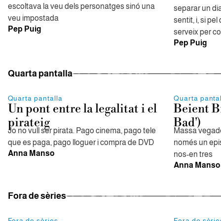
escoltava la veu dels personatges sinó una
separar un dia
veu impostada
sentit, i, si p
Pep Puig
serveix per co
Pep Puig
Quarta pantalla
Quarta pantalla
Quarta panta
Un pont entre la legalitat i el
Beient B
pirateig
Bad')
Jo no vull ser pirata. Pago cinema, pago tele
Massa vegade
que es paga, pago lloguer i compra de DVD
només un epi
Anna Manso
nos-en tres
Anna Manso
Fora de sèries
Fora de sèries
Fora de sèrie