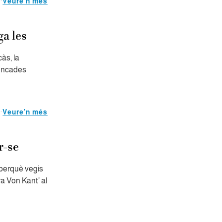
Veure'n més
a les
càs, la
rencades
Veure'n més
r-se
perquè vegis
a Von Kant’ al