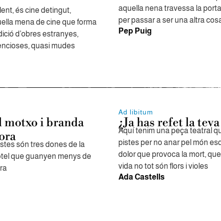
aquella nena travessa la porta 
ent, és cine detingut,
per passar a ser una altra cos
uella mena de cine que forma
Pep Puig
dició d’obres estranyes,
lencioses, quasi mudes
Ad libitum
l motxo i branda
¿Ja has refet la teva
Aquí tenim una peça teatral q
ora
pistes per no anar pel món esq
stes són tres dones de la
dolor que provoca la mort, qu
otel que guanyen menys de
vida no tot són flors i violes
ra
Ada Castells