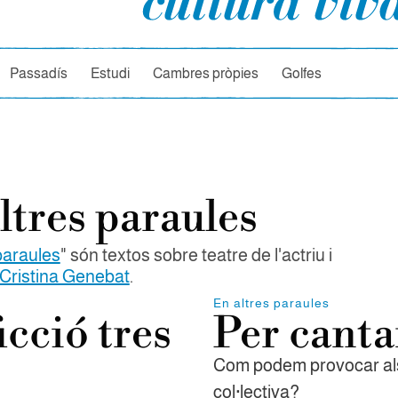
rcador
Passadís
Estudi
Cambres pròpies
Golfes
ltres paraules
paraules
" són textos sobre teatre de l'actriu i
Cristina Genebat
.
En altres paraules
icció tres
Per cantar
Com podem provocar als
col·lectiva?