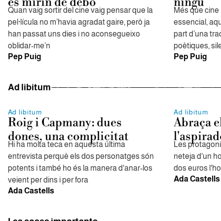
es mirin de debò
ningú
Quan vaig sortir del cine vaig pensar que la
Més que cine l
pel·lícula no m’havia agradat gaire, però ja
essencial, aq
han passat uns dies i no aconsegueixo
part d’una tra
oblidar-me’n
poètiques, si
Pep Puig
Pep Puig
Ad libitum
Ad libitum
Ad libitum
Roig i Capmany: dues
Abraça e
dones, una complicitat
l'aspirad
Hi ha molta teca en aquesta última
Les protagoni
entrevista perquè els dos personatges són
neteja d'un h
potents i també ho és la manera d'anar-los
dos euros l'ho
Ada Castells
veient per dins i per fora
Ada Castells