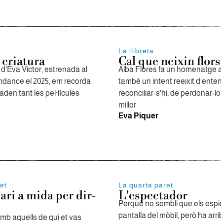
La llibreta
 criatura
Cal que neixin flors
d'Eva Victor, estrenada al
Alba Flores fa un homenatge a
undance el 2025, em recorda
també un intent reeixit d'enten
den tant les pel·lícules
reconciliar-s'hi, de perdonar-lo
millor
Eva Piquer
et
La quarta paret
ari a mida per dir-
L'espectador
Perquè no sembli que els espio,
pantalla del mòbil, però ha arr
mb aquells de qui et vas