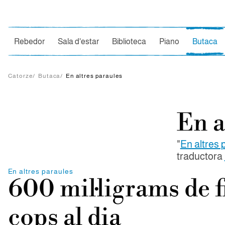
Ce
Rebedor
Sala d'estar
Biblioteca
Piano
Butaca
Catorze
/
Butaca
/
En altres paraules
En a
"
En altres 
traductora
En altres paraules
600 mil·ligrams de f
cops al dia