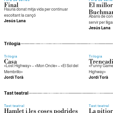
Final
El millor
Hauria donat mitja vida per continuar
Buchma
escoltant la cançó
Abans de conè
Jesús Lana
servir per llig
Jesús Lana
Trilogia
Trilogia
Trilogia
Casa
Trencadi
«Lost Highway» – «Mon Oncle» – «El Sol del
«Funny Games»
Membrillo»
Highway»
Jordi Torà
Jordi Torà
Tast teatral
Tast teatral
Tast teatral
Hamlet i les coses podrides
La pitjor