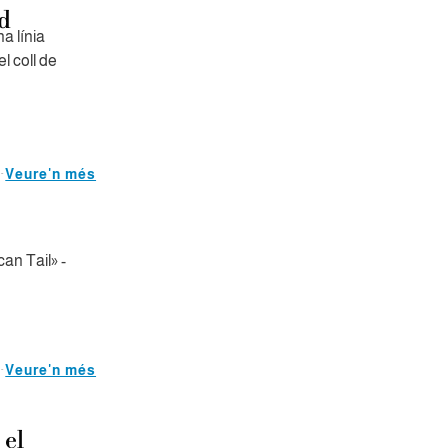
d
na línia
l coll de
Veure'n més
an Tail» -
Veure'n més
 el