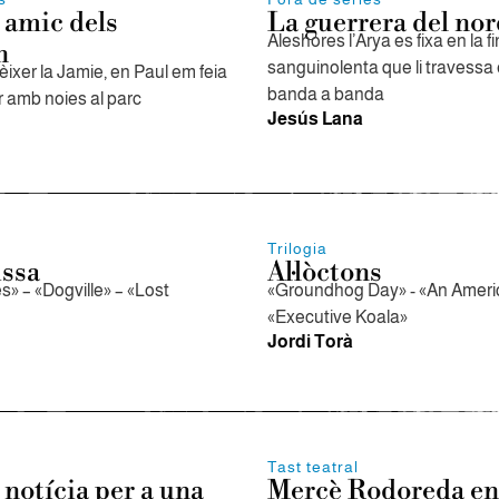
 amic dels
La guerrera del nor
Aleshores l’Arya es fixa en la fi
n
sanguinolenta que li travessa e
ixer la Jamie, en Paul em feia
banda a banda
ar amb noies al parc
Jesús Lana
Trilogia
ssa
Al·lòctons
 – «Dogville» – «Lost
«Groundhog Day» - «An Americ
«Executive Koala»
Jordi Torà
Tast teatral
 notícia per a una
Mercè Rodoreda en