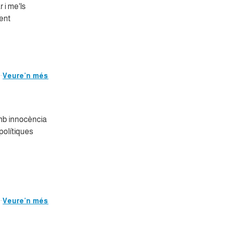
 i me'ls
ent
Veure'n més
mb innocència
 polítiques
Veure'n més