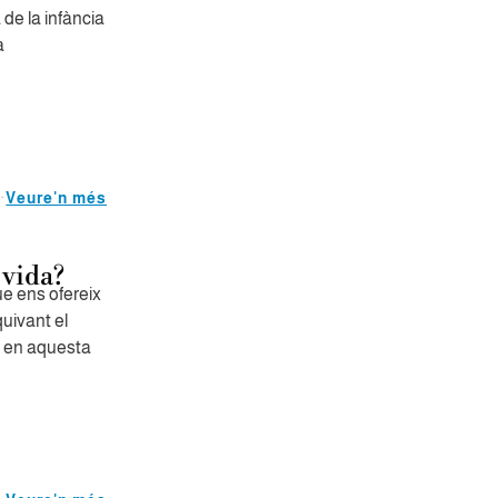
de la infància
a
Veure'n més
 vida?
ue ens ofereix
uivant el
e en aquesta