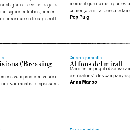
moment que no me'n puc estar
 amb gran aflicció no té gaire
començo a mirar descaradam
el que sigui et retrobes, només
Pep Puig
rroborar que no té cap sentit
lla
Quarta pantalla
isions ('Breaking
Al fons del mirall
Mai més he pogut observar a
els 'realities' o les campanyes
s ens vam prometre veure'n
Anna Manso
sodi i vam acabar empassant-
s
Fora de sèries