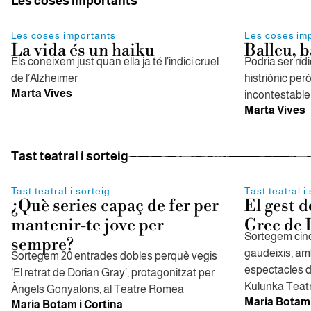
Les coses importants
Les coses importants
Les coses im
La vida és un haiku
Balleu, b
Els coneixem just quan ella ja té l’indici cruel
Podria ser rídi
de l’Alzheimer
histriònic per
Marta Vives
incontestable
Marta Vives
Tast teatral i sorteig
Tast teatral i sorteig
Tast teatral i
¿Què series capaç de fer per
El gest d
mantenir-te jove per
Grec de 
Sortegem cin
sempre?
gaudeixis, amb
Sortegem 20 entrades dobles perquè vegis
espectacles d
‘El retrat de Dorian Gray’, protagonitzat per
Kulunka Teat
Àngels Gonyalons, al Teatre Romea
Maria Botam 
Maria Botam i Cortina