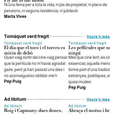
Fly me to the moon
Ni una feina per a tota la vida, ni pis de propietat, ni plans de
pensions, ni segona residència, ni jubilació
Marta Vives
Tomàquet verd fregit
Veure'n més
Tomàquet verd fregit
Tomàquet verd fregit
El dia que el toro i el torero es
Les pel·lícules que no 
mirin de debò
ningú
Quan vaig sortir del cine vaig pensar
Més que cine lent, és cine
que la pel·lícula no m’havia agradat
essencial, aquella mena d
gaire, però ja han passat uns dies i
forma part d’una tradició 
no aconsegueixo oblidar-me’n
estranyes, poètiques, sile
Pep Puig
quasi mudes
Pep Puig
Ad libitum
Veure'n més
Ad libitum
Ad libitum
Roig i Capmany: dues dones,
Abraça el motxo i bra