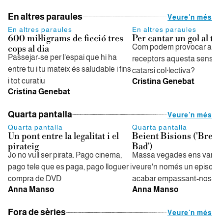
En altres paraules
Veure'n més
En altres paraules
En altres paraules
600 mil·ligrams de ficció tres
Per cantar un gol al te
Com podem provocar als 
cops al dia
Passejar-se per l'espai que hi ha
receptors aquesta sensac
entre tu i tu mateix és saludable i fins
catarsi col·lectiva?
i tot curatiu
Cristina Genebat
Cristina Genebat
Quarta pantalla
Veure'n més
Quarta pantalla
Quarta pantalla
Un pont entre la legalitat i el
Beient Bisions ('Brea
pirateig
Bad')
Jo no vull ser pirata. Pago cinema,
Massa vegades ens vam 
pago tele que es paga, pago lloguer i
veure'n només un episodi
compra de DVD
acabar empassant-nos-en
Anna Manso
Anna Manso
Fora de sèries
Veure'n més