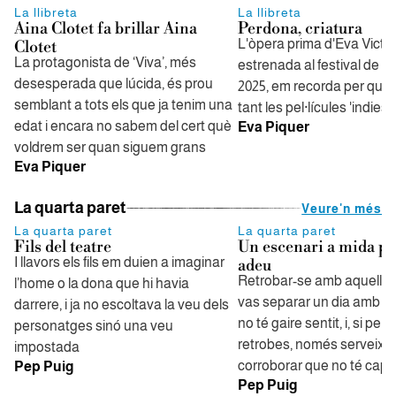
La llibreta
La llibreta
Aina Clotet fa brillar Aina
Perdona, criatura
L'òpera prima d'Eva Victor
Clotet
La protagonista de ‘Viva’, més
estrenada al festival de 
desesperada que lúcida, és prou
2025, em recorda per què
semblant a tots els que ja tenim una
tant les pel·lícules 'indies'
edat i encara no sabem del cert què
Eva Piquer
voldrem ser quan siguem grans
Eva Piquer
La quarta paret
Veure'n més
La quarta paret
La quarta paret
Fils del teatre
Un escenari a mida pe
I llavors els fils em duien a imaginar
adeu
Retrobar-se amb aquells d
l’home o la dona que hi havia
vas separar un dia amb gra
darrere, i ja no escoltava la veu dels
no té gaire sentit, i, si pel 
personatges sinó una veu
retrobes, només serveix p
impostada
corroborar que no té cap s
Pep Puig
Pep Puig