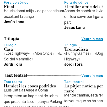
Fora de sèries
Fora de sèries
Final
El millor amic dels 
Hauria donat mitja vida per continuar
Abans de conèixer la Jami
escoltant la cançó
em feia servir per lligar am
Jesús Lana
parc
Jesús Lana
Trilogia
Veure'n més
Trilogia
Trilogia
Casa
Trencadissa
«Lost Highway» – «Mon Oncle» – «El
«Funny Games» – «Dogvill
Sol del Membrillo»
Highway»
Jordi Torà
Jordi Torà
Tast teatral
Veure'n més
Tast teatral
Tast teatral
Hamlet i les coses podrides
La pitjor notícia per a
Lluís Català i Àngela Coma
mare
Mentre camina, està fent l
interpreten un fragment de l'obra
fer veure que no ha sentit
que presenta la companyia Parking
sentit