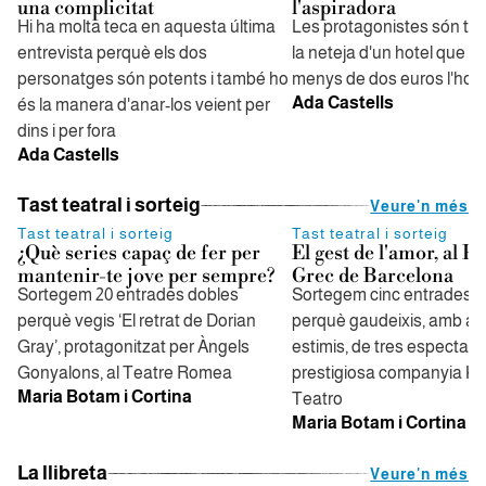
una complicitat
l'aspiradora
Hi ha molta teca en aquesta última
Les protagonistes són tr
entrevista perquè els dos
la neteja d'un hotel que 
personatges són potents i també ho
menys de dos euros l'hor
Ada Castells
és la manera d'anar-los veient per
dins i per fora
Ada Castells
Tast teatral i sorteig
Veure'n més
Tast teatral i sorteig
Tast teatral i sorteig
¿Què series capaç de fer per
El gest de l'amor, al Fe
mantenir-te jove per sempre?
Grec de Barcelona
Sortegem 20 entrades dobles
Sortegem cinc entrades d
perquè vegis ‘El retrat de Dorian
perquè gaudeixis, amb al
Gray’, protagonitzat per Àngels
estimis, de tres espectacl
Gonyalons, al Teatre Romea
prestigiosa companyia K
Maria Botam i Cortina
Teatro
Maria Botam i Cortina
La llibreta
Veure'n més