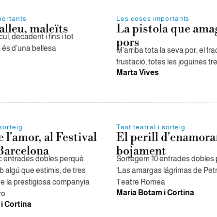
portants
Les coses importants
alleu, maleïts
La pistola que amag
cul, decadent i fins i tot
pors
ò és d’una bellesa
M’arriba tota la seva por, el fra
frustació, totes les joguines t
Marta Vives
 sorteig
Tast teatral i sorteig
e l'amor, al Festival
El perill d'enamora
Barcelona
bojament
c entrades dobles perquè
Sortegem 10 entrades dobles 
 algú que estimis, de tres
‘Las amargas lágrimas de Petr
e la prestigiosa companyia
Teatre Romea
Maria Botam i Cortina
ro
i Cortina