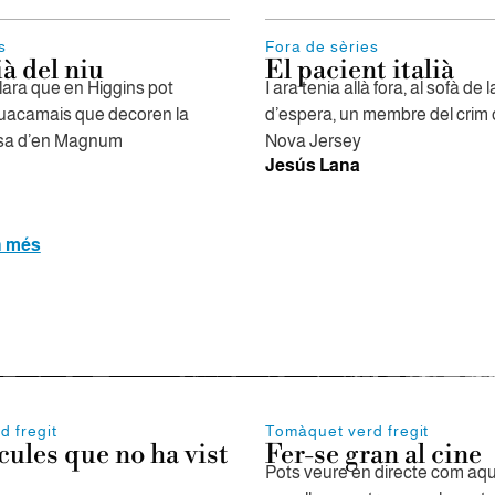
s
Fora de sèries
à del niu
El pacient italià
clara que en Higgins pot
I ara tenia allà fora, al sofà de 
guacamais que decoren la
d’espera, un membre del crim 
isa d’en Magnum
Nova Jersey
Jesús Lana
n més
d fregit
Tomàquet verd fregit
ícules que no ha vist
Fer-se gran al cine
Pots veure en directe com aqu