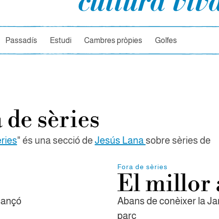
rcador
Passadís
Estudi
Cambres pròpies
Golfes
 de sèries
ries
" és una secció de
Jesús Lana
sobre sèries de
Fora de sèries
El millor
 cançó
Abans de conèixer la Jam
parc