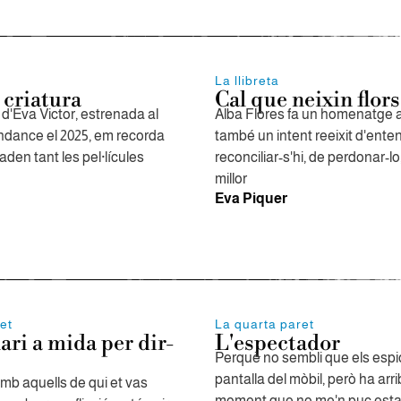
La llibreta
 criatura
Cal que neixin flors
d'Eva Victor, estrenada al
Alba Flores fa un homenatge a
undance el 2025, em recorda
també un intent reeixit d'enten
den tant les pel·lícules
reconciliar-s'hi, de perdonar-lo
millor
Eva Piquer
et
La quarta paret
ari a mida per dir-
L'espectador
Perquè no sembli que els espio,
pantalla del mòbil, però ha arr
mb aquells de qui et vas
moment que no me'n puc estar