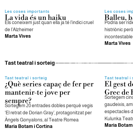
Les coses importants
Les coses im
La vida és un haiku
Balleu, b
Els coneixem just quan ella ja té l’indici cruel
Podria ser rídi
de l’Alzheimer
histriònic per
Marta Vives
incontestable
Marta Vives
Tast teatral i sorteig
Tast teatral i sorteig
Tast teatral i
¿Què series capaç de fer per
El gest d
mantenir-te jove per
Grec de 
Sortegem cin
sempre?
gaudeixis, amb
Sortegem 20 entrades dobles perquè vegis
espectacles d
‘El retrat de Dorian Gray’, protagonitzat per
Kulunka Teat
Àngels Gonyalons, al Teatre Romea
Maria Botam 
Maria Botam i Cortina