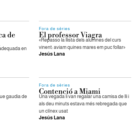
Fora de sèries
ca de
El professor Viagra
«Repasso la llista dels alumnes del curs
n
vinent: aviam quines mares em puc follar»
 adequada en
Jesús Lana
Fora de sèries
Contenció a Miami
que gaudia de
Una vegada li van regalar una camisa de lli i
als deu minuts estava més rebregada que
un clínex usat
Jesús Lana