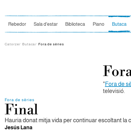
Ce
Rebedor
Sala d'estar
Biblioteca
Piano
Butaca
Catorze
/
Butaca
/
Fora de sèries
Fora
"
Fora de sè
televisió.
Fora de sèries
Final
Hauria donat mitja vida per continuar escoltant la
Jesús Lana