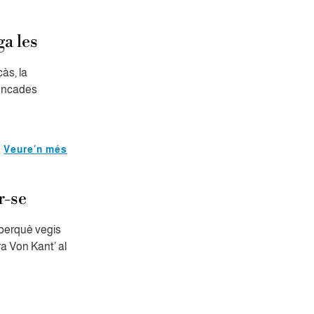
a les
càs, la
rencades
Veure'n més
r-se
perquè vegis
a Von Kant’ al