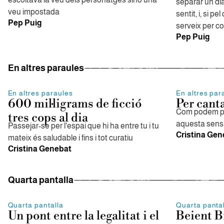
separar un dia
veu impostada
sentit, i, si p
Pep Puig
serveix per co
Pep Puig
En altres paraules
En altres paraules
En altres par
600 mil·ligrams de ficció
Per canta
Com podem pr
tres cops al dia
aquesta sensa
Passejar-se per l'espai que hi ha entre tu i tu
Cristina Gen
mateix és saludable i fins i tot curatiu
Cristina Genebat
Quarta pantalla
Quarta pantalla
Quarta panta
Un pont entre la legalitat i el
Beient B