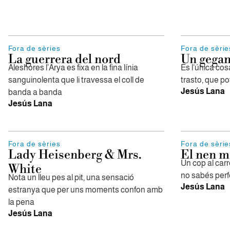
Fora de sèries
Fora de sèrie
La guerrera del nord
Un gegant
Aleshores l’Arya es fixa en la fina línia
És l’única cos
sanguinolenta que li travessa el coll de
trasto, que po
Jesús Lana
banda a banda
Jesús Lana
Fora de sèries
Fora de sèrie
Lady Heisenberg & Mrs.
El nen m
Un cop al carr
White
no sabés perf
Nota un lleu pes al pit, una sensació
Jesús Lana
estranya que per uns moments confon amb
la pena
Jesús Lana