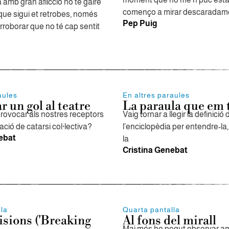
 amb gran aflicció no té gaire
començo a mirar descaradam
el que sigui et retrobes, només
Pep Puig
rroborar que no té cap sentit
aules
En altres paraules
r un gol al teatre
La paraula que em 
ovocar als nostres receptors
Vaig tornar a llegir la definició 
ció de catarsi col·lectiva?
l’enciclopèdia per entendre-la
ebat
la
Cristina Genebat
lla
Quarta pantalla
isions ('Breaking
Al fons del mirall
Mai més he pogut observar a