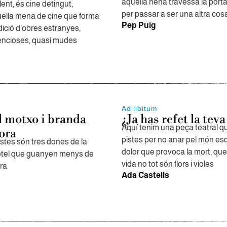
aquella nena travessa la porta 
ent, és cine detingut,
per passar a ser una altra cos
uella mena de cine que forma
Pep Puig
dició d’obres estranyes,
lencioses, quasi mudes
Ad libitum
l motxo i branda
¿Ja has refet la teva
Aquí tenim una peça teatral q
ora
pistes per no anar pel món esq
stes són tres dones de la
dolor que provoca la mort, qu
otel que guanyen menys de
vida no tot són flors i violes
ra
Ada Castells