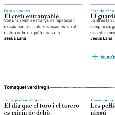
Fora de sèries
Fora de sèrie
El cretí entranyable
El guardi
Són uns somnis estranys, es repeteixen
La nit és tan 
exactament les mateixes escenes i en el
comptar els 
mateix ordre en què les va viure
discreta cam
Jesús Lana
Jesús Lana
Veure’
Tomàquet verd fregit
Tomàquet verd fregit
Tomàquet ver
El dia que el toro i el torero
Les pel·l
es mirin de debò
ningú