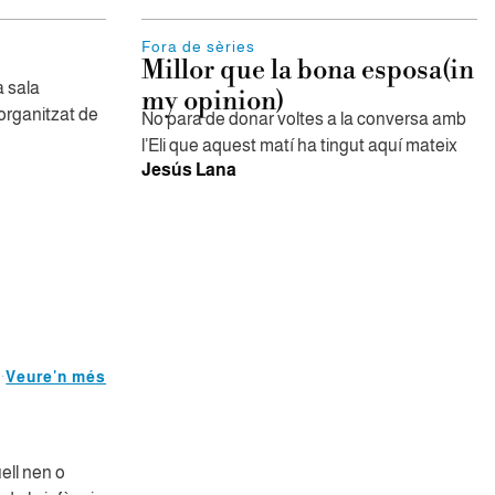
Fora de sèries
Millor que la bona esposa(in
la sala
my opinion)
organitzat de
No para de donar voltes a la conversa amb
l’Eli que aquest matí ha tingut aquí mateix
Jesús Lana
Veure'n més
ell nen o