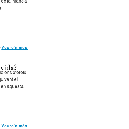
de la infància
a
Veure'n més
 vida?
ue ens ofereix
uivant el
e en aquesta
Veure'n més