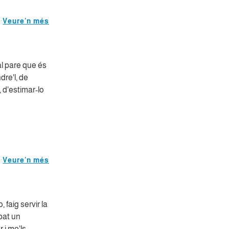
Veure'n més
l pare que és
dre'l, de
, d'estimar-lo
Veure'n més
 faig servir la
ibat un
 i me'ls