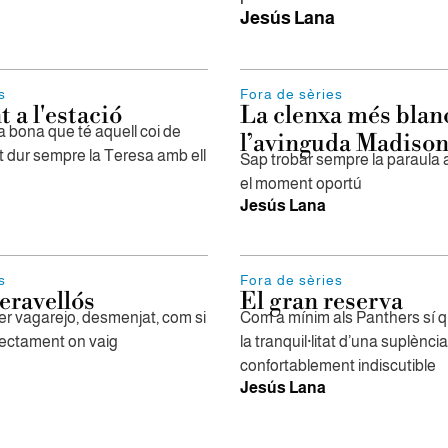
Jesús Lana
s
Fora de sèries
 a l'estació
La clenxa més blan
a bona que té aquell coi de
l’avinguda Madiso
t dur sempre la Teresa amb ell
Sap trobar sempre la paraula
el moment oportú
Jesús Lana
s
Fora de sèries
eravellós
El gran reserva
er vagarejo, desmenjat, com si
Com a mínim als Panthers sí 
ectament on vaig
la tranquil·litat d’una suplència
confortablement indiscutible
Jesús Lana