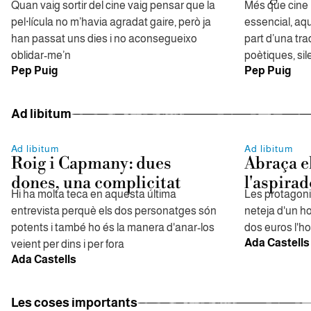
Quan vaig sortir del cine vaig pensar que la
Més que cine l
pel·lícula no m’havia agradat gaire, però ja
essencial, aq
han passat uns dies i no aconsegueixo
part d’una tra
oblidar-me’n
poètiques, si
Pep Puig
Pep Puig
Ad libitum
Ad libitum
Ad libitum
Roig i Capmany: dues
Abraça e
dones, una complicitat
l'aspirad
Hi ha molta teca en aquesta última
Les protagoni
entrevista perquè els dos personatges són
neteja d'un h
potents i també ho és la manera d'anar-los
dos euros l'ho
Ada Castells
veient per dins i per fora
Ada Castells
Les coses importants