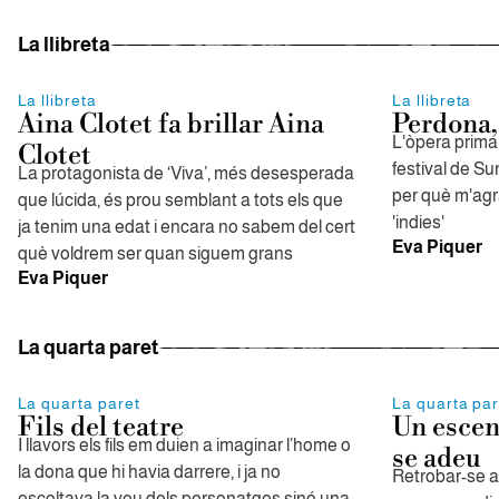
La llibreta
La llibreta
La llibreta
Aina Clotet fa brillar Aina
Perdona,
L'òpera prima 
Clotet
festival de S
La protagonista de ‘Viva’, més desesperada
per què m'agra
que lúcida, és prou semblant a tots els que
'indies'
ja tenim una edat i encara no sabem del cert
Eva Piquer
què voldrem ser quan siguem grans
Eva Piquer
La quarta paret
La quarta paret
La quarta par
Fils del teatre
Un escen
I llavors els fils em duien a imaginar l’home o
se adeu
la dona que hi havia darrere, i ja no
Retrobar-se a
escoltava la veu dels personatges sinó una