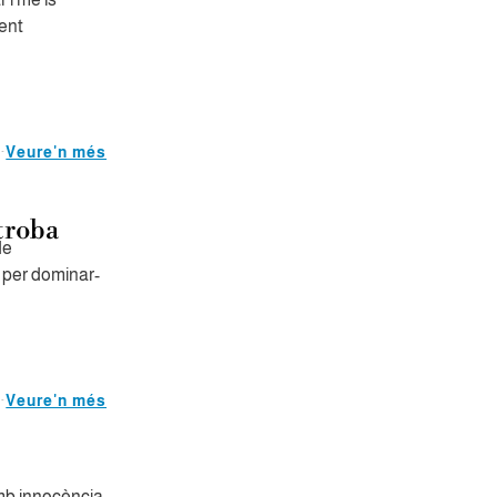
ent
Veure'n més
troba
de
, per dominar-
Veure'n més
mb innocència