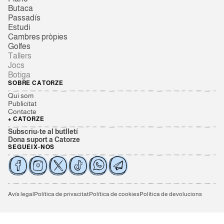
Butaca
Passadís
Estudi
Cambres pròpies
Golfes
Tallers
Jocs
Botiga
SOBRE CATORZE
Qui som
Publicitat
Contacte
+ CATORZE
Subscriu-te al butlletí
Dona suport a Catorze
SEGUEIX-NOS
Avís legal
Política de privacitat
Política de cookies
Política de devolucions