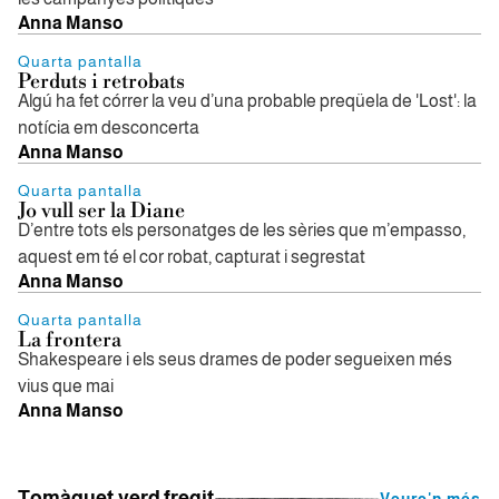
Anna Manso
Quarta pantalla
Perduts i retrobats
Algú ha fet córrer la veu d’una probable preqüela de 'Lost': la
notícia em desconcerta
Anna Manso
Quarta pantalla
Jo vull ser la Diane
D’entre tots els personatges de les sèries que m’empasso,
aquest em té el cor robat, capturat i segrestat
Anna Manso
Quarta pantalla
La frontera
Shakespeare i els seus drames de poder segueixen més
vius que mai
Anna Manso
Tomàquet verd fregit
Veure'n més