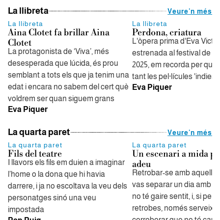
La llibreta
Veure'n més
La llibreta
La llibreta
Aina Clotet fa brillar Aina
Perdona, criatura
L'òpera prima d'Eva Victor
Clotet
La protagonista de ‘Viva’, més
estrenada al festival de 
desesperada que lúcida, és prou
2025, em recorda per què
semblant a tots els que ja tenim una
tant les pel·lícules 'indies'
edat i encara no sabem del cert què
Eva Piquer
voldrem ser quan siguem grans
Eva Piquer
La quarta paret
Veure'n més
La quarta paret
La quarta paret
Fils del teatre
Un escenari a mida pe
I llavors els fils em duien a imaginar
adeu
Retrobar-se amb aquells d
l’home o la dona que hi havia
vas separar un dia amb gra
darrere, i ja no escoltava la veu dels
no té gaire sentit, i, si pel 
personatges sinó una veu
retrobes, només serveix p
impostada
corroborar que no té cap s