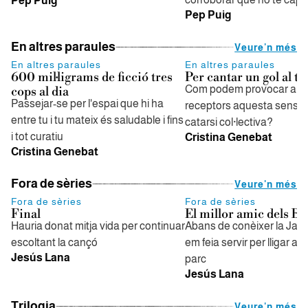
Pep Puig
Pep Puig
En altres paraules
Veure'n més
En altres paraules
En altres paraules
600 mil·ligrams de ficció tres
Per cantar un gol al te
Com podem provocar als 
cops al dia
Passejar-se per l'espai que hi ha
receptors aquesta sensac
entre tu i tu mateix és saludable i fins
catarsi col·lectiva?
i tot curatiu
Cristina Genebat
Cristina Genebat
Fora de sèries
Veure'n més
Fora de sèries
Fora de sèries
Final
El millor amic dels 
Hauria donat mitja vida per continuar
Abans de conèixer la Jami
escoltant la cançó
em feia servir per lligar am
Jesús Lana
parc
Jesús Lana
Trilogia
Veure'n més