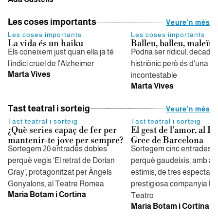
Les coses importants
Veure'n més
Les coses importants
Les coses importants
La vida és un haiku
Balleu, balleu, maleïts
Els coneixem just quan ella ja té
Podria ser rídicul, decadent 
l’indici cruel de l’Alzheimer
histriònic però és d’una be
Marta Vives
incontestable
Marta Vives
Tast teatral i sorteig
Veure'n més
Tast teatral i sorteig
Tast teatral i sorteig
¿Què series capaç de fer per
El gest de l'amor, al Fe
mantenir-te jove per sempre?
Grec de Barcelona
Sortegem 20 entrades dobles
Sortegem cinc entrades d
perquè vegis ‘El retrat de Dorian
perquè gaudeixis, amb al
Gray’, protagonitzat per Àngels
estimis, de tres espectacl
Gonyalons, al Teatre Romea
prestigiosa companyia K
Maria Botam i Cortina
Teatro
Maria Botam i Cortina