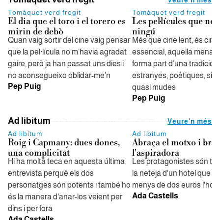
Tomàquet verd fregit
Tomàquet verd fregit
El dia que el toro i el torero es
Les pel·lícules que no 
mirin de debò
ningú
Quan vaig sortir del cine vaig pensar
Més que cine lent, és cine
que la pel·lícula no m’havia agradat
essencial, aquella mena d
gaire, però ja han passat uns dies i
forma part d’una tradició 
no aconsegueixo oblidar-me’n
estranyes, poètiques, sile
Pep Puig
quasi mudes
Pep Puig
Ad libitum
Veure'n més
Ad libitum
Ad libitum
Roig i Capmany: dues dones,
Abraça el motxo i bra
una complicitat
l'aspiradora
Hi ha molta teca en aquesta última
Les protagonistes són tr
entrevista perquè els dos
la neteja d'un hotel que 
personatges són potents i també ho
menys de dos euros l'hor
Ada Castells
és la manera d'anar-los veient per
dins i per fora
Ada Castells