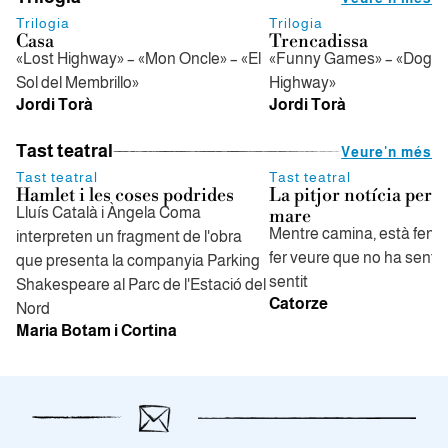
Trilogia
Trilogia
Casa
Trencadissa
«Lost Highway» – «Mon Oncle» – «El
«Funny Games» – «Dogvill
Sol del Membrillo»
Highway»
Jordi Torà
Jordi Torà
Tast teatral
Veure'n més
Tast teatral
Tast teatral
Hamlet i les coses podrides
La pitjor notícia per a
Lluís Català i Àngela Coma
mare
Mentre camina, està fent l
interpreten un fragment de l'obra
fer veure que no ha sentit
que presenta la companyia Parking
sentit
Shakespeare al Parc de l'Estació del
Catorze
Nord
Maria Botam i Cortina