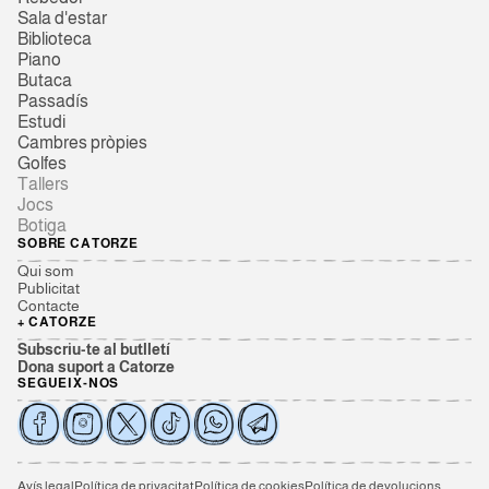
Sala d'estar
Biblioteca
Piano
Butaca
Passadís
Estudi
Cambres pròpies
Golfes
Tallers
Jocs
Botiga
SOBRE CATORZE
Qui som
Publicitat
Contacte
+ CATORZE
Subscriu-te al butlletí
Dona suport a Catorze
SEGUEIX-NOS
Avís legal
Política de privacitat
Política de cookies
Política de devolucions