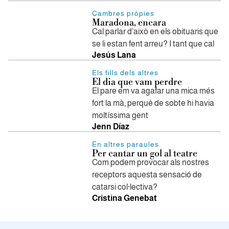
Cambres pròpies
Maradona, encara
Cal parlar d’això en els obituaris que
se li estan fent arreu? I tant que cal
Jesús Lana
Els fills dels altres
El dia que vam perdre
El pare em va agafar una mica més
fort la mà, perquè de sobte hi havia
moltíssima gent
Jenn Díaz
En altres paraules
Per cantar un gol al teatre
Com podem provocar als nostres
receptors aquesta sensació de
catarsi col·lectiva?
Cristina Genebat