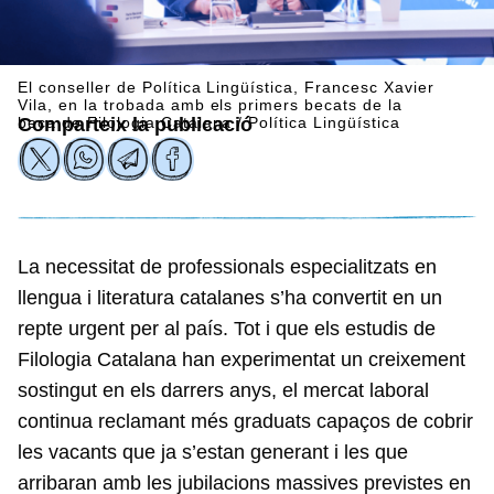
El conseller de Política Lingüística, Francesc Xavier
Vila, en la trobada amb els primers becats de la
beca de Filologia Catalana / Política Lingüística
Comparteix la publicació
La necessitat de professionals especialitzats en
llengua i literatura catalanes s’ha convertit en un
repte urgent per al país. Tot i que els estudis de
Filologia Catalana han experimentat un creixement
sostingut en els darrers anys, el mercat laboral
continua reclamant més graduats capaços de cobrir
les vacants que ja s’estan generant i les que
arribaran amb les jubilacions massives previstes en