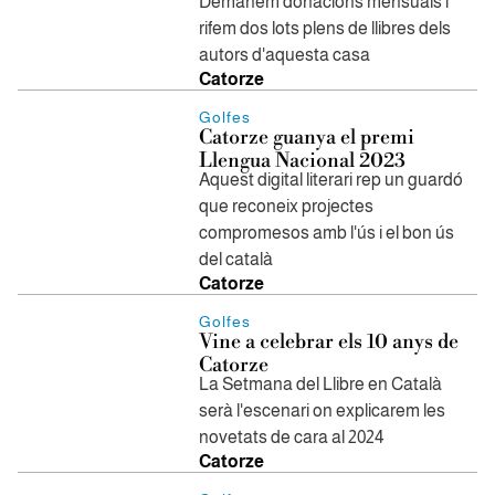
Demanem donacions mensuals i
rifem dos lots plens de llibres dels
autors d'aquesta casa
Catorze
Golfes
Catorze guanya el premi
Llengua Nacional 2023
Aquest digital literari rep un guardó
que reconeix projectes
compromesos amb l'ús i el bon ús
del català
Catorze
Golfes
Vine a celebrar els 10 anys de
Catorze
La Setmana del Llibre en Català
serà l'escenari on explicarem les
novetats de cara al 2024
Catorze