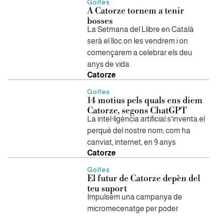
Golfes
A Catorze tornem a tenir
bosses
La Setmana del Llibre en Català
serà el lloc on les vendrem i on
començarem a celebrar els deu
anys de vida
Catorze
Golfes
14 motius pels quals ens diem
Catorze, segons ChatGPT
La intel·ligència artificial s'inventa el
perquè del nostre nom; com ha
canviat, internet, en 9 anys
Catorze
Golfes
El futur de Catorze depèn del
teu suport
Impulsem una campanya de
micromecenatge per poder