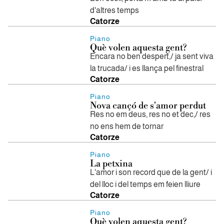
d'altres temps
Catorze
Piano
Què volen aquesta gent?
Encara no ben despert,/ ja sent viva
la trucada/ i es llança pel finestral
Catorze
Piano
Nova cançó de s'amor perdut
Res no em deus, res no et dec,/ res
no ens hem de tornar
Catorze
Piano
La petxina
L'amor i son record que de la gent/ i
del lloc i del temps em feien lliure
Catorze
Piano
Què volen aquesta gent?