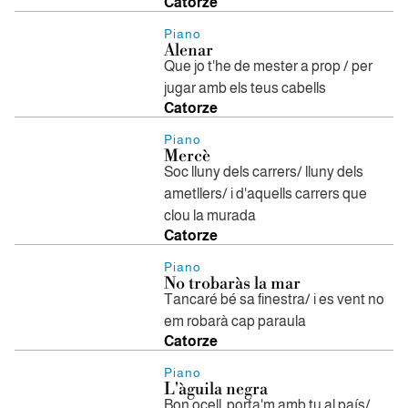
Catorze
Piano
Alenar
Que jo t'he de mester a prop / per
jugar amb els teus cabells
Catorze
Piano
Mercè
Soc lluny dels carrers/ lluny dels
ametllers/ i d'aquells carrers que
clou la murada
Catorze
Piano
No trobaràs la mar
Tancaré bé sa finestra/ i es vent no
em robarà cap paraula
Catorze
Piano
L'àguila negra
Bon ocell, porta'm amb tu al país/