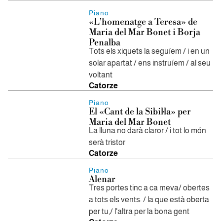
Piano
«L'homenatge a Teresa» de
Maria del Mar Bonet i Borja
Penalba
Tots els xiquets la seguíem / i en un
solar apartat / ens instruíem / al seu
voltant
Catorze
Piano
El «Cant de la Sibil·la» per
Maria del Mar Bonet
La lluna no darà claror / i tot lo món
serà tristor
Catorze
Piano
Alenar
Tres portes tinc a ca meva/ obertes
a tots els vents: / la que està oberta
per tu,/ l'altra per la bona gent