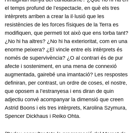
el temps profund de l’espectacle, en què els tres
intèrprets arriben a crear la il·lusió que les
resistències de les forces físiques de la Terra es
modifiquen, que permeti tot això que ens torba tant?
¿No hi ha altres? ¿No hi ha exterioritat, com en una
enorme peixera? ¿El vincle entre els intèrprets és
només de supervivència? ¿O al contrari és de pur
afecte i sosteniment, en una mena de connexió
augmentada, gairebé una imantació? Les respostes
definiran, per contrast, un ordre de coses, el nostre,
que oposem a l’estranyesa i ens diran de quin
adjectiu convé acompanyar la dimensió que creen
Astrid Boons i els tres intèrprets, Karolina Szymura,
Spencer Dickhaus i Reiko Ohta.