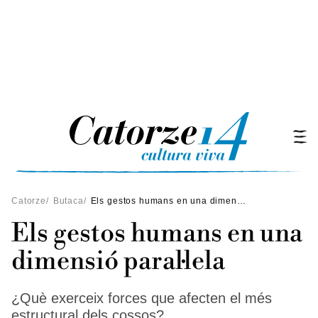
Catorze
/
Butaca
/
Els gestos humans en una dimensió paral·lela
Els gestos humans en una
dimensió paral·lela
¿Què exerceix forces que afecten el més
estructural dels cossos?