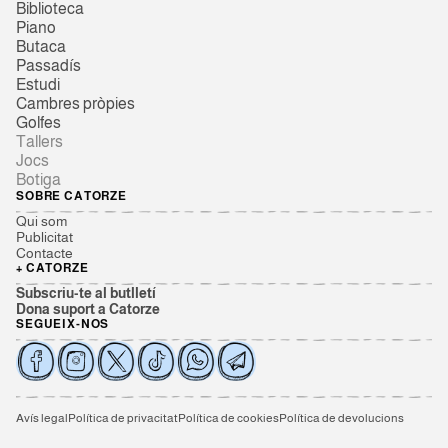
Biblioteca
Piano
Butaca
Passadís
Estudi
Cambres pròpies
Golfes
Tallers
Jocs
Botiga
SOBRE CATORZE
Qui som
Publicitat
Contacte
+ CATORZE
Subscriu-te al butlletí
Dona suport a Catorze
SEGUEIX-NOS
Avís legal
Política de privacitat
Política de cookies
Política de devolucions