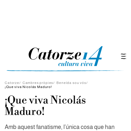
Catorze
/
Cambres pròpies
/
Beneïda sou vós
/
¡Que viva Nicolás Maduro!
¡Que viva Nicolás
Maduro!
Amb aquest fanatisme, l’única cosa que han