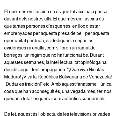
El que més em fascina no és que tot això haja passat
davant dels nostres ulls. El que més em fascina és
que tantes persones d’esquerres, en lloc d’estar
emprenyades per aquesta presa de pèl i per aquesta
oportunitat perduda, es dediquen a negar les
evidències i a enaltir, com si foren un ramat de
borregos, un règim que no ha funcionat bé. Durant
aquestes setmanes, la intel·lectualitat opinòloga ha
decidit seguir fent propaganda: “¡Que viva Nicolás
Maduro! ¡Viva la República Bolivariana de Venezuela!
¡Dudar es traición!” etc. Amb aquest fanatisme, l’única
cosa que han aconseguit és, una vegada més, fer-nos
quedar a tota l’esquerra com autèntics subnormals.
De fet, aquest és l’objectiu de les televisions privades