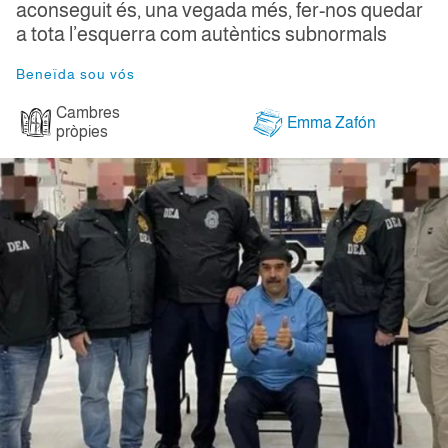
aconseguit és, una vegada més, fer-nos quedar
a tota l’esquerra com autèntics subnormals
Beneïda sou vós
Cambres
Emma Zafón
pròpies