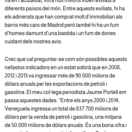
ha en l’actualitat, vora huit milions viuen exiliats a
diferents països del món. Entre aquests exiliats, hi ha
els adinerats que han comprat molt d’immobiliari als
barris més cars de Madrid però també hi ha un fum
d’homes damunt d’una bastida i un fum de dones
cuidant dels nostres avis.
Crec que cal preguntar-se com són possibles aquests
nefastos indicadors en un estat sobirà que en 2008,
2012 i 2013 va ingressar més de 90.000 milions de
dòlars anuals per les exportacions de petroli i
gasolina. El meu col·lega periodista Jaume Portell em
passa aquestes dades: “Entre els anys 2000 i 2014,
Veneçuela ingressa un total de 837.700 milions de
dòlars per la venda de petroli i gasolina, una mitjana
de 50.000 milions de dòlars anuals. És una bona xifra i