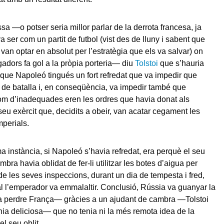
ssa —o potser seria millor parlar de la derrota francesa, ja
 ser com un partit de futbol (vist des de lluny i sabent que
van optar en absolut per l’estratègia que els va salvar) on
gadors fa gol a la pròpia porteria— diu
Tolstoi
que s’hauria
et que Napoleó tingués un fort refredat que va impedir que
de batalla i, en conseqüència, va impedir també que
m d’inadequades eren les ordres que havia donat als
seu exèrcit que, decidits a obeir, van acatar cegament les
mperials.
ma instància, si Napoleó s’havia refredat, era perquè el seu
bra havia oblidat de fer-li utilitzar les botes d’aigua per
 de les seves inspeccions, durant un dia de tempesta i fred,
al l’emperador va emmalaltir. Conclusió, Rússia va guanyar la
a perdre França— gràcies a un ajudant de cambra —Tolstoi
nia deliciosa— que no tenia ni la més remota idea de la
el seu oblit.