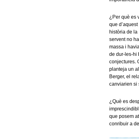
¿Per què es v
que d’aquest 
història de l
servent no hav
massa i havia 
de dur-les-hi 
conjectures. 
planteja un al
Berger, el rel
canviarien si
¿Què es despr
imprescindibl
que posem ate
conribuir a d