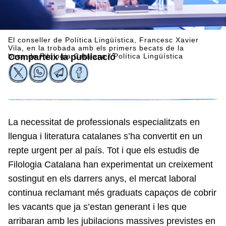
El conseller de Política Lingüística, Francesc Xavier
Vila, en la trobada amb els primers becats de la
beca de Filologia Catalana / Política Lingüística
Comparteix la publicació
La necessitat de professionals especialitzats en
llengua i literatura catalanes s’ha convertit en un
repte urgent per al país. Tot i que els estudis de
Filologia Catalana han experimentat un creixement
sostingut en els darrers anys, el mercat laboral
continua reclamant més graduats capaços de cobrir
les vacants que ja s’estan generant i les que
arribaran amb les jubilacions massives previstes en