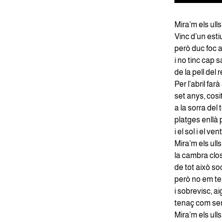
Mira’m els ull
Vinc d’un est
però duc foc a 
i no tinc cap 
de la pell del 
Per l’abril far
set anys, cosi
a la sorra del
platges enllà 
i el sol i el v
Mira’m els ulls
la cambra clos
de tot això soc
però no em tem
i sobrevisc, a
tenaç com se
Mira’m els ulls.