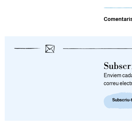
Comentari
Subscri
Enviem cada 
correu elect
Subscriu-t