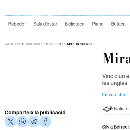
Ce
Rebedor
Sala d'estar
Biblioteca
Piano
Butaca
Catorze
/
Biblioteca
/
En veu alta
/
Mira'm els ulls
Mira
Vinc d’un e
les ungles
En veu alta
Bibliote
Comparteix la publicació
Sílvia Bel reci