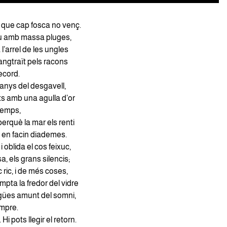
s que cap fosca no venç.
iu amb massa pluges,
l’arrel de les ungles
sangtraït pels racons
record.
à anys del desgavell,
ts amb una agulla d’or
 temps,
perquè la mar els renti
ent en facin diademes.
 i oblida el cos feixuc,
a, els grans silencis;
 ric, i de més coses,
pta la fredor del vidre
igües amunt del somni,
mpre.
 Hi pots llegir el retorn.