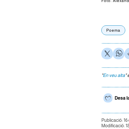
Foto: Alexan
Poema
"
En veu alta
" 
Desa l
Publicació: 16
Modificació: 1