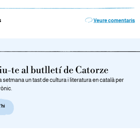
s
Veure comentaris
u-te al butlletí de Catorze
setmana un tast de cultura i literatura en català per
rònic.
’hi