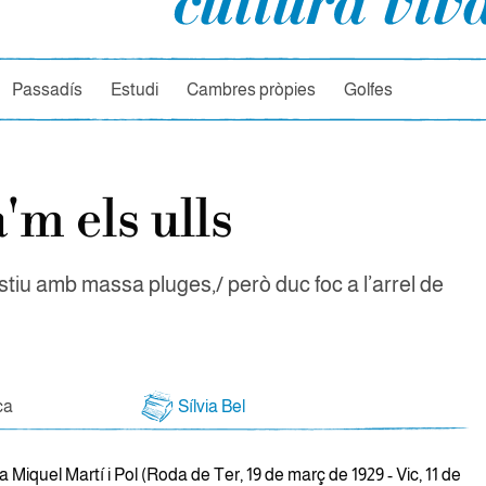
rcador
Passadís
Estudi
Cambres pròpies
Golfes
'm els ulls
stiu amb massa pluges,/ però duc foc a l’arrel de
ca
Sílvia Bel
ta Miquel Martí i Pol (Roda de Ter, 19 de març de 1929 - Vic, 11 de