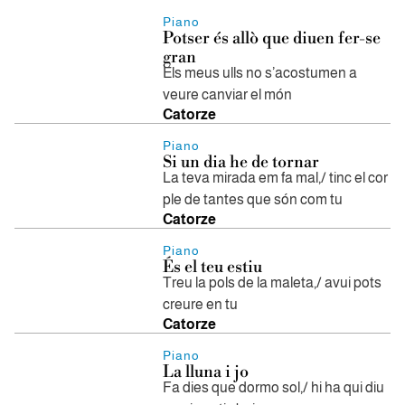
Piano
Potser és allò que diuen fer-se
gran
Els meus ulls no s’acostumen a
veure canviar el món
Catorze
Piano
Si un dia he de tornar
La teva mirada em fa mal,/ tinc el cor
ple de tantes que són com tu
Catorze
Piano
És el teu estiu
Treu la pols de la maleta,/ avui pots
creure en tu
Catorze
Piano
La lluna i jo
Fa dies que dormo sol,/ hi ha qui diu