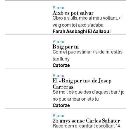
Piano
Això es pot salvar
Obro els ulls, miro al meu voltant, / i
veig com tot això s'acaba
Farah Assbaghi El Aallaoui
Piano
Boig per tu
Com et puc estimar / si de mi estàs
tan lluny
Catorze
Piano
El «Boig per tu» de Josep
Carreras
Sé molt bé que des d'aquest bar / jo
no puc arribar on ets tu
Catorze
Piano
25 anys sense Carles Sabater
Recordem el cantant escoltant 14