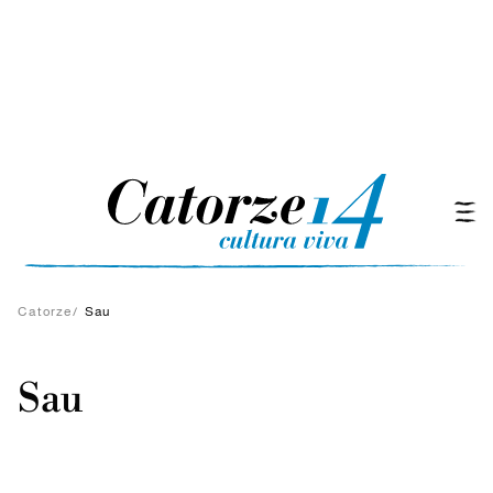
Catorze
/
Sau
Sau