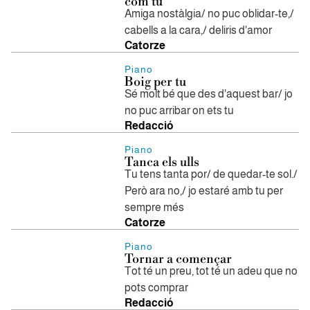
com tu
Amiga nostàlgia/ no puc oblidar-te,/
cabells a la cara,/ deliris d'amor
Catorze
Piano
Boig per tu
Sé molt bé que des d'aquest bar/ jo
no puc arribar on ets tu
Redacció
Piano
Tanca els ulls
Tu tens tanta por/ de quedar-te sol./
Però ara no,/ jo estaré amb tu per
sempre més
Catorze
Piano
Tornar a començar
Tot té un preu, tot té un adeu que no
pots comprar
Redacció