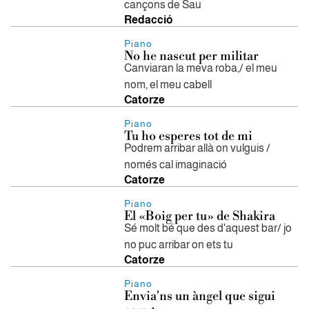
cançons de Sau
Redacció
Piano
No he nascut per militar
Canviaran la meva roba,/ el meu
nom, el meu cabell
Catorze
Piano
Tu ho esperes tot de mi
Podrem arribar allà on vulguis /
només cal imaginació
Catorze
Piano
El «Boig per tu» de Shakira
Sé molt bé que des d'aquest bar/ jo
no puc arribar on ets tu
Catorze
Piano
Envia'ns un àngel que sigui