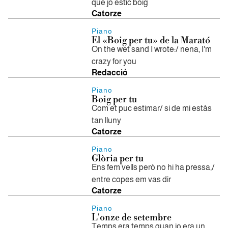
que jo estic boig
Catorze
Piano
El «Boig per tu» de la Marató
On the wet sand I wrote:/ nena, I'm
crazy for you
Redacció
Piano
Boig per tu
Com et puc estimar/ si de mi estàs
tan lluny
Catorze
Piano
Glòria per tu
Ens fem vells però no hi ha pressa,/
entre copes em vas dir
Catorze
Piano
L'onze de setembre
Temps era temps quan jo era un