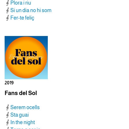
Plora i riu
Si un dia no hi som
Fer-te feliç
2019
Fans del Sol
Serem ocells
Sta guai
In the night