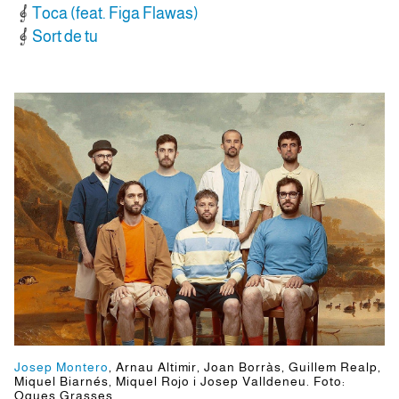
Toca (feat. Figa Flawas)
Sort de tu
Josep Montero
, Arnau Altimir, Joan Borràs, Guillem Realp,
Miquel Biarnés, Miquel Rojo i Josep Valldeneu. Foto:
Oques Grasses.