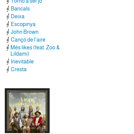
Torno a ser jo
Bancals
Deixa
Escopinya
John Brown
Cançó de l'aire
Més likes (feat. Zoo &
Lildami)
Inevitable
Cresta