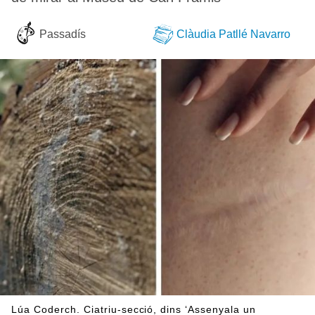
Passadís
Clàudia Patllé Navarro
Lúa Coderch. Ciatriu-secció, dins ‘Assenyala un