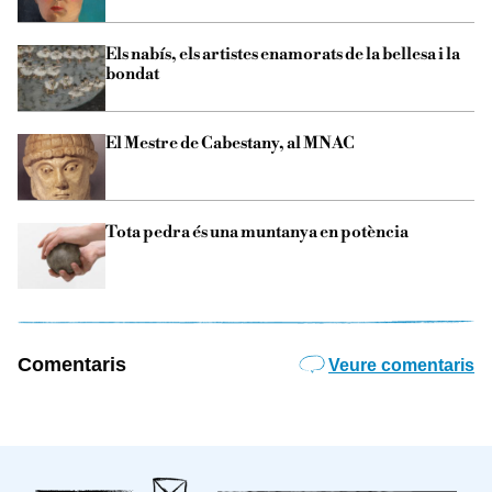
Els nabís, els artistes enamorats de la bellesa i la
bondat
El Mestre de Cabestany, al MNAC
Tota pedra és una muntanya en potència
Comentaris
Veure comentaris