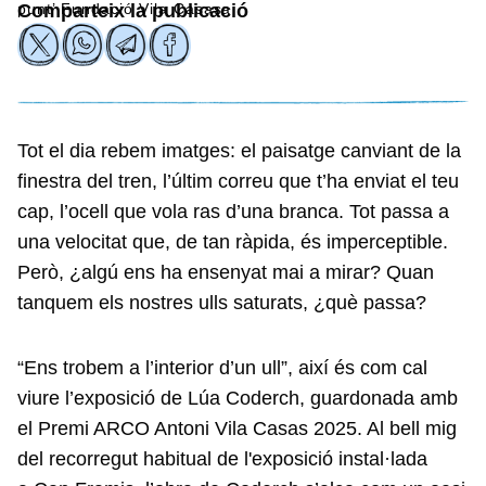
punt’ Fundació Vila Casasa
Comparteix la publicació
Tot el dia rebem imatges: el paisatge canviant de la
finestra del tren, l’últim correu que t’ha enviat el teu
cap, l’ocell que vola ras d’una branca. Tot passa a
una velocitat que, de tan ràpida, és imperceptible.
Però, ¿algú ens ha ensenyat mai a mirar? Quan
tanquem els nostres ulls saturats, ¿què passa?
“Ens trobem a l’interior d’un ull”, així és com cal
viure l’exposició de Lúa Coderch, guardonada amb
el Premi ARCO Antoni Vila Casas 2025. Al bell mig
del recorregut habitual de l'exposició instal·lada