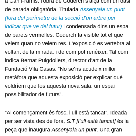
a Can Framis, l’obra de Coderch s’alça com un oasi
de parada obligatòria. Titulada
Assenyala un punt
(fora del perímetre de la secció d’un arbre per
indicar que ve del futur)
i condensada dins un espai
de parets vermelles, Coderch fa visible tot el que
veiem quan no veiem res. L’exposició es vertebra al
voltant de la mirada, i de com pot renéixer. Tal com
indica Bernat Puigdollers, director d’art de la
Fundació Vila Casas: “No se’ns acudeix millor
metàfora que aquesta exposició per explicar què
voldríem que fos aquesta nova sala: un espai
possibilitador de futurs”.
“Al començament és fosc, l’ull està tancat”. Ideada
per ser vista des de fora,
S.T [l’ull està tancat]
és la
peça que inaugura
Assenyala un punt
. Una gran