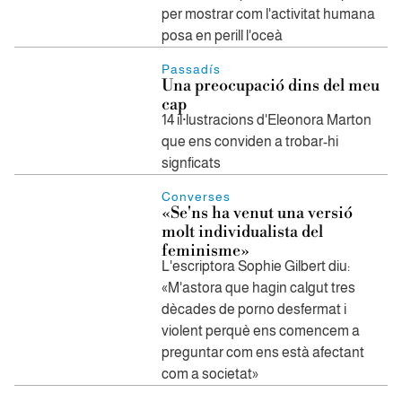
per mostrar com l'activitat humana
posa en perill l'oceà
Passadís
Una preocupació dins del meu
cap
14 il·lustracions d'Eleonora Marton
que ens conviden a trobar-hi
signficats
Converses
«Se'ns ha venut una versió
molt individualista del
feminisme»
L'escriptora Sophie Gilbert diu:
«M'astora que hagin calgut tres
dècades de porno desfermat i
violent perquè ens comencem a
preguntar com ens està afectant
com a societat»