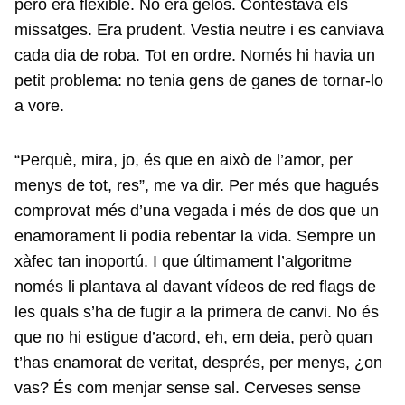
però era flexible. No era gelós. Contestava els
missatges. Era prudent. Vestia neutre i es canviava
cada dia de roba. Tot en ordre. Només hi havia un
petit problema: no tenia gens de ganes de tornar-lo
a vore.
“Perquè, mira, jo, és que en això de l’amor, per
menys de tot, res”, me va dir. Per més que hagués
comprovat més d’una vegada i més de dos que un
enamorament li podia rebentar la vida. Sempre un
xàfec tan inoportú. I que últimament l’algoritme
només li plantava al davant vídeos de red flags de
les quals s’ha de fugir a la primera de canvi. No és
que no hi estigue d’acord, eh, em deia, però quan
t’has enamorat de veritat, després, per menys, ¿on
vas? És com menjar sense sal. Cerveses sense