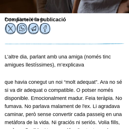
Foto: Elena Helade
Comparteix la publicació
L’altre dia, parlant amb una amiga (només tinc
amigues llestíssimes), m’explicava
que havia conegut un noi “molt adequat”. Ara no sé
si va dir adequat o compatible. O potser només
disponible. Emocionalment madur. Feia teràpia. No
fumava. No parlava malament de l'ex. Li agradava
caminar, però sense convertir cada passeig en una
metàfora de la vida. Ni graciós ni seriós. Volia fills,