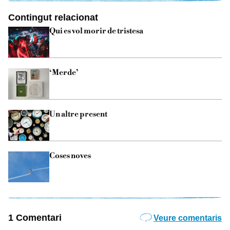
Contingut relacionat
Qui es vol morir de tristesa
‘Merde’
Un altre present
Coses noves
1 Comentari
Veure comentaris