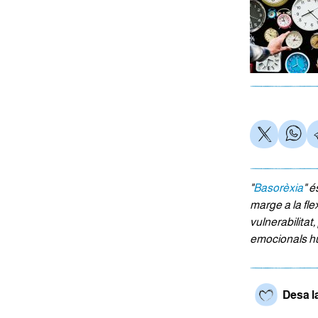
"
Basorèxia
" é
marge a la flex
vulnerabilitat
emocionals h
Desa l