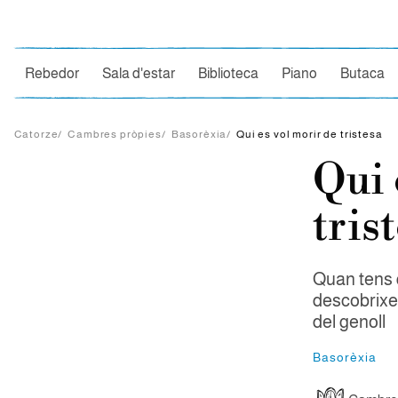
Ce
Rebedor
Sala d'estar
Biblioteca
Piano
Butaca
Catorze
/
Cambres pròpies
/
Basorèxia
/
Qui es vol morir de tristesa
Qui 
tris
Quan tens q
descobrixe
del genoll
Basorèxia