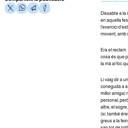
Dissabte a la ni
en aquella fes
l’exercici d’es
movent, amb m
Era el reclam.
cosa és que p
la mà al foc 
Li vaig dir a 
coneguda a am
millor amiga)
personal, però
altre, el sogre
(sí, també érem
greus a la fein
sap tot de to