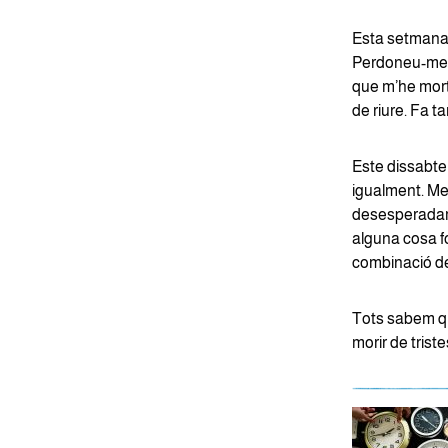
Esta setmana 
Perdoneu-me la
que m’he mort 
de riure. Fa t
Este dissabte j
igualment. Me 
desesperadame
alguna cosa fo
combinació de 
Tots sabem que
morir de triste