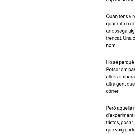
Quan tens vin
quaranta o ci
arrossega alg
trencat. Una 
nom.
Ho sé perquè 
Potser em pa
altres embara
altra gent qu
córrer.
Però aquella 
d’experiment 
tristes, posar
que vaig pode