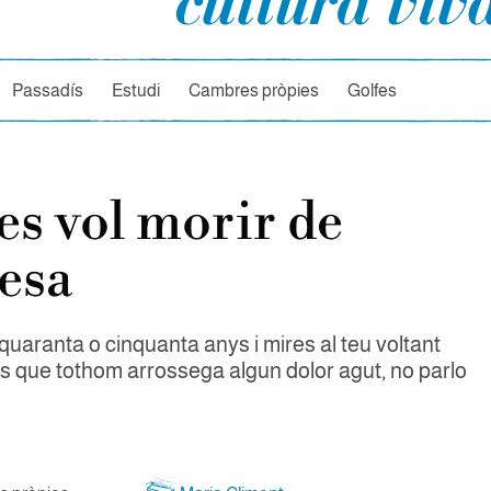
rcador
Passadís
Estudi
Cambres pròpies
Golfes
es vol morir de
tesa
uaranta o cinquanta anys i mires al teu voltant
s que tothom arrossega algun dolor agut, no parlo