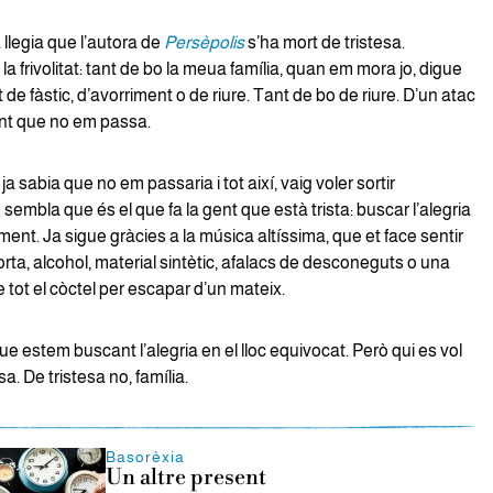
llegia que l’autora de
Persèpolis
s’ha mort de tristesa.
 frivolitat: tant de bo la meua família, quan em mora jo, digue
de fàstic, d’avorriment o de riure. Tant de bo de riure. D’un atac
ant que no em passa.
a sabia que no em passaria i tot així, vaig voler sortir
sembla que és el que fa la gent que està trista: buscar l’alegria
nt. Ja sigue gràcies a la música altíssima, que et face sentir
rta, alcohol, material sintètic, afalacs de desconeguts o una
tot el còctel per escapar d’un mateix.
 estem buscant l’alegria en el lloc equivocat. Però qui es vol
sa. De tristesa no, família.
Basorèxia
Un altre present