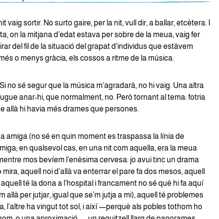
t vaig sortir. No surto gaire, per la nit, vull dir, a ballar, etcètera. I
ta, on la mitjana d’edat estava per sobre de la meua, vaig fer
tirar del fil de la situació del grapat d’individus que estàvem
és o menys gràcia, els cossos a ritme de la música.
 Si no sé segur que la música m’agradarà, no hi vaig. Una altra
ugue anar-hi, que normalment, no. Però tornant al tema: fotria
que allà hi havia més drames que persones.
una amiga (no sé en quin moment es traspassa la línia de
iga; en qualsevol cas, en una nit com aquella, era la meua
 mentre mos bevíem l’enèsima cervesa: jo avui tinc un drama
 mira, aquell noi d’allà va enterrar el pare fa dos mesos, aquell
, aquell té la dona a l’hospital i francament no sé què hi fa aquí
 allà per jutjar, igual que se’m jutja a mi), aquell té problemes
a, l’altre ha vingut tot sol, i així —perquè als pobles tothom ho
thom, o una aproximació—, un reguitzell llarg de panorames.