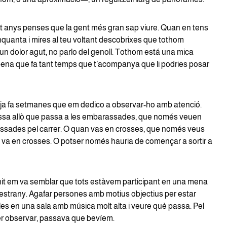
t anys penses que la gent més gran sap viure. Quan en tens
nquanta i mires al teu voltant descobrixes que tothom
un dolor agut, no parlo del genoll. Tothom está una mica
pena que fa tant temps que t’acompanya que li podries posar
ja fa setmanes que em dedico a observar-ho amb atenció.
ssa allò que passa a les embarassades, que només veuen
ssades pel carrer. O quan vas en crosses, que només veus
e va en crosses. O potser només hauria de començar a sortir a
nit em va semblar que tots estàvem participant en una mena
estrany. Agafar persones amb motius objectius per estar
-les en una sala amb música molt alta i veure què passa. Pel
r observar, passava que bevíem.