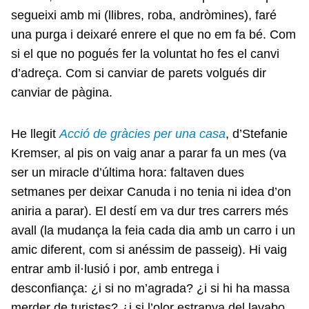
segueixi amb mi (llibres, roba, andròmines), faré
una purga i deixaré enrere el que no em fa bé. Com
si el que no pogués fer la voluntat ho fes el canvi
d’adreça. Com si canviar de parets volgués dir
canviar de pàgina.
He llegit
Acció de gràcies per una casa
, d’Stefanie
Kremser, al pis on vaig anar a parar fa un mes (va
ser un miracle d’última hora: faltaven dues
setmanes per deixar Canuda i no tenia ni idea d’on
aniria a parar). El destí em va dur tres carrers més
avall (la mudança la feia cada dia amb un carro i un
amic diferent, com si anéssim de passeig). Hi vaig
entrar amb il·lusió i por, amb entrega i
desconfiança: ¿i si no m’agrada? ¿i si hi ha massa
merder de turistes? ¿i si l’olor estranya del lavabo