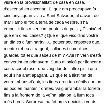
viure en la provisionalitat: de casa en casa,
d’escenari en escenari. El que em preocupava fa
cinc anys quan vivia a Sant Salvador, al davant del
mar i amb el foc a terra de cada vespre, s'ha
empetitit fins a ser com puntets de pols. ¿És això el
que em dieu, cases? ¿Que el que visc dins vostre
un dia es difuminarà? ¿O potser sou capsetes que,
mentre rebeu altra gent, callades i còmplices,
guardeu tot el que sabeu de mi? Avui l’hivern s’està
convertint en primavera. Surto al balcó per llençar a
contracor el roser que vaig dur de l’altre pis, i que
aquí s’ha anat apagant. És que feia llàstima de
veure: abans-d’ahir, les tiges eren tan dèbils que no
es podien mantenir dretes. Vaig arrambar la torreta
fins a la frontera de la veïna, allà on la llum toca
més hores. Sorpresa: ha fet brots decidits i verds,