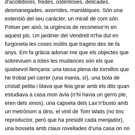
d’acollidores, fredes, ostentoses, delicades,
desmanegades, avorrides, maniàtiques. Són una
extensió del seu caràcter, un mirall de com són.
Potser per això, la urgència de reconeixe’m en
aquest pis. Un jardiner del Vendrell m'ha dut en
furgoneta les coses inútils que tragino des de fa
anys. Em fa gràcia adonar-me que els objectes que
sobreviuen a totes les mudances són els que
qualsevol llençaria: una tassa plena de
tornillos
que
he trobat pel carrer (una mania, sí), una bola de
cristall petita i blava que feia girar amb els dits quan
estudiava a casa mon àvia (n’hi havia un gerro ple,
eren dels xinos), una capseta dels Lax’n’busto amb
un metrònom a dins, el vinil de Tom Waits (no tinc
reproductor, però que ha presidit cada menjador),
una bosseta amb claus rovellades d’una casa on no