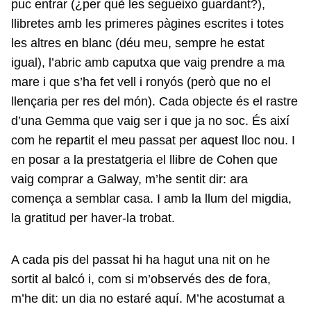
puc entrar (¿per què les segueixo guardant?),
llibretes amb les primeres pàgines escrites i totes
les altres en blanc (déu meu, sempre he estat
igual), l’abric amb caputxa que vaig prendre a ma
mare i que s’ha fet vell i ronyós (però que no el
llençaria per res del món). Cada objecte és el rastre
d’una Gemma que vaig ser i que ja no soc. És així
com he repartit el meu passat per aquest lloc nou. I
en posar a la prestatgeria el llibre de Cohen que
vaig comprar a Galway, m’he sentit dir: ara
comença a semblar casa. I amb la llum del migdia,
la gratitud per haver-la trobat.
A cada pis del passat hi ha hagut una nit on he
sortit al balcó i, com si m’observés des de fora,
m’he dit: un dia no estaré aquí. M’he acostumat a