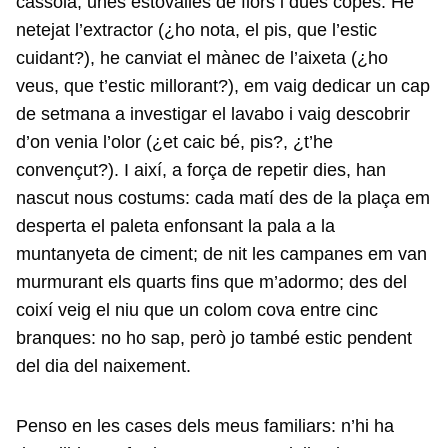
cassola, unes estovalles de flors i dues copes. He
netejat l’extractor (¿ho nota, el pis, que l’estic
cuidant?), he canviat el mànec de l’aixeta (¿ho
veus, que t’estic millorant?), em vaig dedicar un cap
de setmana a investigar el lavabo i vaig descobrir
d’on venia l’olor (¿et caic bé, pis?, ¿t’he
convençut?). I així, a força de repetir dies, han
nascut nous costums: cada matí des de la plaça em
desperta el paleta enfonsant la pala a la
muntanyeta de ciment; de nit les campanes em van
murmurant els quarts fins que m’adormo; des del
coixí veig el niu que un colom cova entre cinc
branques: no ho sap, però jo també estic pendent
del dia del naixement.
Penso en les cases dels meus familiars: n’hi ha