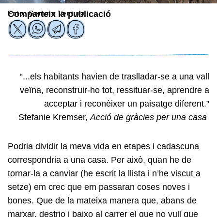
Foto: Gemma Ventura
Comparteix la publicació
“...els habitants havien de traslladar-se a una vall
veïna, reconstruir-ho tot, ressituar-se, aprendre a
acceptar i reconèixer un paisatge diferent.”
Stefanie Kremser,
Acció de gràcies per una casa
Podria dividir la meva vida en etapes i cadascuna
correspondria a una casa. Per això, quan he de
tornar-la a canviar (he escrit la llista i n’he viscut a
setze) em crec que em passaran coses noves i
bones. Que de la mateixa manera que, abans de
marxar, destrio i baixo al carrer el que no vull que