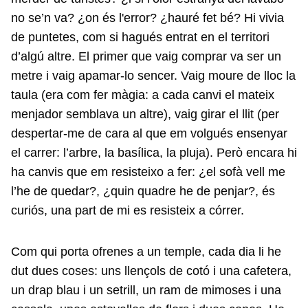
no se’n va? ¿on és l'error? ¿hauré fet bé? Hi vivia
de puntetes, com si hagués entrat en el territori
d’algú altre. El primer que vaig comprar va ser un
metre i vaig apamar-lo sencer. Vaig moure de lloc la
taula (era com fer màgia: a cada canvi el mateix
menjador semblava un altre), vaig girar el llit (per
despertar-me de cara al que em volgués ensenyar
el carrer: l’arbre, la basílica, la pluja). Però encara hi
ha canvis que em resisteixo a fer: ¿el sofà vell me
l’he de quedar?, ¿quin quadre he de penjar?, és
curiós, una part de mi es resisteix a córrer.
Com qui porta ofrenes a un temple, cada dia li he
dut dues coses: uns llençols de cotó i una cafetera,
un drap blau i un setrill, un ram de mimoses i una