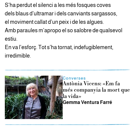
S'ha perdut el silenci a les més fosques coves
dels blaus d'ultramar i dels canviants sargassos,
el moviment callat d'un peix i de les algues.
Amb paraules m'apropo el so salobre de qualsevol
estiu.
En va l'esforç. Tot s'ha tornat, indefugiblement,
irredimible.
Converses
Antònia Vicens: «Em fa
més companyia la mort que
la vida»
Gemma Ventura Farré