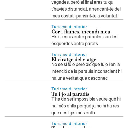
vegades, però al final eres tu qui
t’havies distanciat, arrencant-te del
meu costat i pansint-te a voluntat
Turisme d'interior
Cor i flames, incendi meu
Els silencis entre paraules són les
esquerdes entre parets
Turisme d'interior
El viratge del viatge
No sé si fujo però dic que fujo i en la
intenció de la paraula inconscient hi
ha una veritat que desconec
Turisme d'interior
Tu i jo al paradís
T’ha de ser impossible veure què hi
ha més enllà perquè ja no hi ha res
que desitgis més enllà
Turisme d'interior