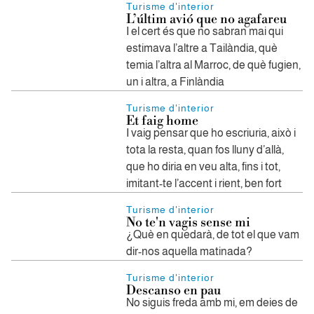
Turisme d'interior
L’últim avió que no agafareu
I el cert és que no sabran mai qui
estimava l’altre a Tailàndia, què
temia l’altra al Marroc, de què fugien,
un i altra, a Finlàndia
Turisme d'interior
Et faig home
I vaig pensar que ho escriuria, això i
tota la resta, quan fos lluny d’allà,
que ho diria en veu alta, fins i tot,
imitant-te l’accent i rient, ben fort
Turisme d'interior
No te'n vagis sense mi
¿Què en quedarà, de tot el que vam
dir-nos aquella matinada?
Turisme d'interior
Descanso en pau
No siguis freda amb mi, em deies de