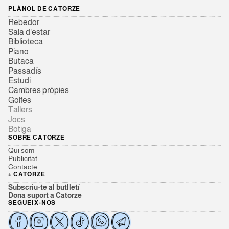
PLÀNOL DE CATORZE
Rebedor
Sala d'estar
Biblioteca
Piano
Butaca
Passadís
Estudi
Cambres pròpies
Golfes
Tallers
Jocs
Botiga
SOBRE CATORZE
Qui som
Publicitat
Contacte
+ CATORZE
Subscriu-te al butlletí
Dona suport a Catorze
SEGUEIX-NOS