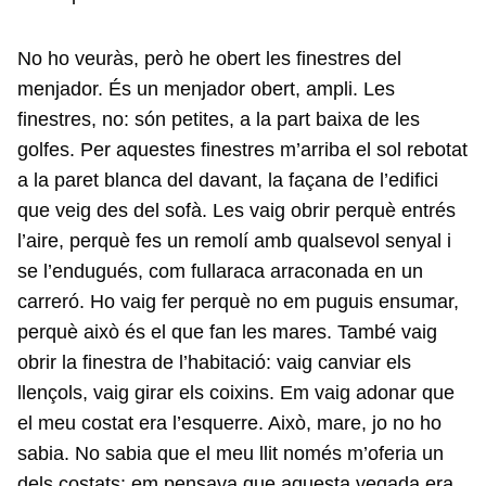
No ho veuràs, però he obert les finestres del
menjador. És un menjador obert, ampli. Les
finestres, no: són petites, a la part baixa de les
golfes. Per aquestes finestres m’arriba el sol rebotat
a la paret blanca del davant, la façana de l’edifici
que veig des del sofà. Les vaig obrir perquè entrés
l’aire, perquè fes un remolí amb qualsevol senyal i
se l’endugués, com fullaraca arraconada en un
carreró. Ho vaig fer perquè no em puguis ensumar,
perquè això és el que fan les mares. També vaig
obrir la finestra de l’habitació: vaig canviar els
llençols, vaig girar els coixins. Em vaig adonar que
el meu costat era l’esquerre. Això, mare, jo no ho
sabia. No sabia que el meu llit només m’oferia un
dels costats: em pensava que aquesta vegada era