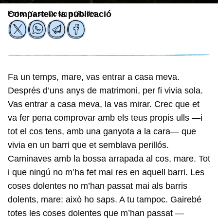
Foto: Yasa Design Studio
Comparteix la publicació
Fa un temps, mare, vas entrar a casa meva.
Després d’uns anys de matrimoni, per fi vivia sola.
Vas entrar a casa meva, la vas mirar. Crec que et
va fer pena comprovar amb els teus propis ulls —i
tot el cos tens, amb una ganyota a la cara— que
vivia en un barri que et semblava perillós.
Caminaves amb la bossa arrapada al cos, mare. Tot
i que ningú no m’ha fet mai res en aquell barri. Les
coses dolentes no m’han passat mai als barris
dolents, mare: això ho saps. A tu tampoc. Gairebé
totes les coses dolentes que m’han passat —