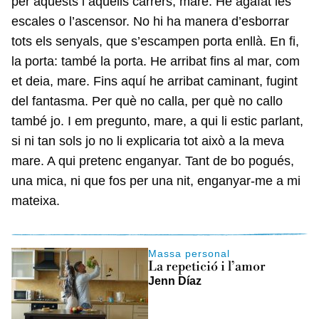
per aquests i aquells carrers, mare. He agafat les
escales o l’ascensor. No hi ha manera d’esborrar
tots els senyals, que s’escampen porta enllà. En fi,
la porta: també la porta. He arribat fins al mar, com
et deia, mare. Fins aquí he arribat caminant, fugint
del fantasma. Per què no calla, per què no callo
també jo. I em pregunto, mare, a qui li estic parlant,
si ni tan sols jo no li explicaria tot això a la meva
mare. A qui pretenc enganyar. Tant de bo pogués,
una mica, ni que fos per una nit, enganyar-me a mi
mateixa.
Massa personal
La repetició i l’amor
Jenn Díaz