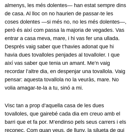
almenys, les més dolentes— han estat sempre dins
de casa. Al lloc on no haurien de passar-te les
coses dolentes —si més no, no les més dolentes—,
però és així com passa la majoria de vegades. Vas
entrar a casa meva, mare, i hi vas fer una ullada.
Després vaig saber que t’havies adonat que hi
havia dues tovalloles penjades al tovalloler. I que
així vas saber que tenia un amant. Me’n vaig
recordar l’altre dia, en despenjar una tovallola. Vaig
pensar: aquesta tovallola no la veuràs, mare. No
volia amagar-te-la a tu, sinó a mi.
Visc tan a prop d’aquella casa de les dues
tovalloles, que gairebé cada dia em creuo amb el
barri que et fa por. M’endinso pels seus carrers i els
reconec. Com quan veus, de lluny, la silueta de qui