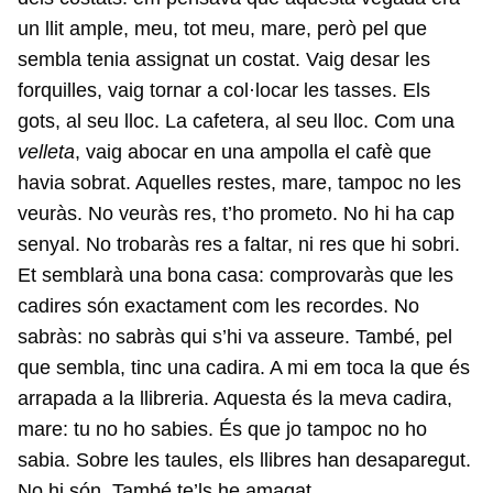
un llit ample, meu, tot meu, mare, però pel que
sembla tenia assignat un costat. Vaig desar les
forquilles, vaig tornar a col·locar les tasses. Els
gots, al seu lloc. La cafetera, al seu lloc. Com una
velleta
, vaig abocar en una ampolla el cafè que
havia sobrat. Aquelles restes, mare, tampoc no les
veuràs. No veuràs res, t’ho prometo. No hi ha cap
senyal. No trobaràs res a faltar, ni res que hi sobri.
Et semblarà una bona casa: comprovaràs que les
cadires són exactament com les recordes. No
sabràs: no sabràs qui s’hi va asseure. També, pel
que sembla, tinc una cadira. A mi em toca la que és
arrapada a la llibreria. Aquesta és la meva cadira,
mare: tu no ho sabies. És que jo tampoc no ho
sabia. Sobre les taules, els llibres han desaparegut.
No hi són. També te’ls he amagat.