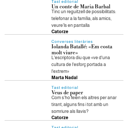
Tast editorial
Un conte de Maria Barbal
Tinc un reguitzell de possibilitats:
telefonar a la família, als amics,
veure’ls en pantalla
Catorze
Converses literàries
Iolanda Batallé: «Em costa
molt viure»
L'escriptora diu que «ve d'una
cultura de l'esforç portada a
l'extrem»
Marta Nadal
Tast editorial
Veus de paper
Com s’ho feien els altres per anar
tirant, alguns fins i tot amb un
somriure als llavis?
Catorze
Tast editorial