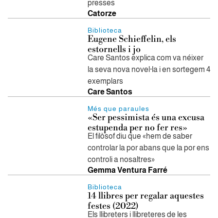
presses
Catorze
Biblioteca
Eugene Schieffelin, els
estornells i jo
Care Santos explica com va néixer
la seva nova novel·la i en sortegem 4
exemplars
Care Santos
Més que paraules
«Ser pessimista és una excusa
estupenda per no fer res»
El filòsof diu que «hem de saber
controlar la por abans que la por ens
controli a nosaltres»
Gemma Ventura Farré
Biblioteca
14 llibres per regalar aquestes
festes (2022)
Els llibreters i llibreteres de les