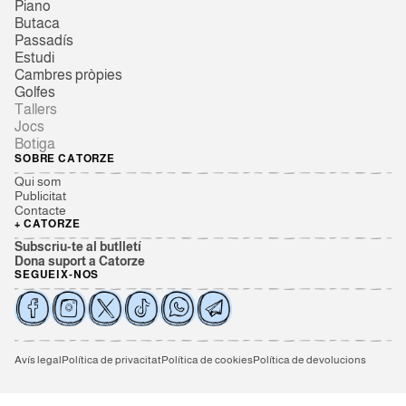
Piano
Butaca
Passadís
Estudi
Cambres pròpies
Golfes
Tallers
Jocs
Botiga
SOBRE CATORZE
Qui som
Publicitat
Contacte
+ CATORZE
Subscriu-te al butlletí
Dona suport a Catorze
SEGUEIX-NOS
Avís legal
Política de privacitat
Política de cookies
Política de devolucions