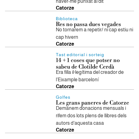
haver-me punxat al dit
Catorze
Biblioteca
Res no passa dues vegades
No tornarem a repetir/ ni cap estiu ni
cap hivern
Catorze
Tast editorial i sorteig
14 + 1 coses que potser no
sabeu de Clotilde Cerdà
Era filla il·legítima del creador de
l’Eixample barceloní
Catorze
Golfes
Les grans paneres de Catorze
Demanem donacions mensuals i
rifem dos lots plens de llibres dels
autors d'aquesta casa
Catorze