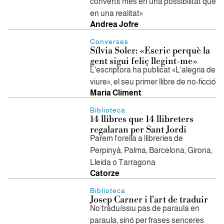
convertit més en una possibilitat que
en una realitat»
Andrea Jofre
Converses
Sílvia Soler: «Escric perquè la
gent sigui feliç llegint-me»
L'escriptora ha publicat «L'alegria de
viure», el seu primer llibre de no-ficció
Maria Climent
Biblioteca
14 llibres que 14 llibreters
regalaran per Sant Jordi
Parem l'orella a llibreries de
Perpinyà, Palma, Barcelona, Girona,
Lleida o Tarragona
Catorze
Biblioteca
Josep Carner i l'art de traduir
No traduíssiu pas de paraula en
paraula, sinó per frases senceres