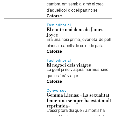
cambra, em sembla, amb el crec
d’aquell coll d’ocell partint-se
Catorze
Tast editorial
El conte nadalenc de James
Joyce
Era una noia prima, joveneta, de pell
blanca i cabells de color de palla
Catorze
Tast editorial
El negoci dels viatges
La gent ja no viatjarà mai més, sinó
que es farà viatjar
Catorze
Converses
Gemma Lienas: «La sexualitat
femenina sempre ha estat molt
reprimida»
L'escriptora diu que «la mort s’ha