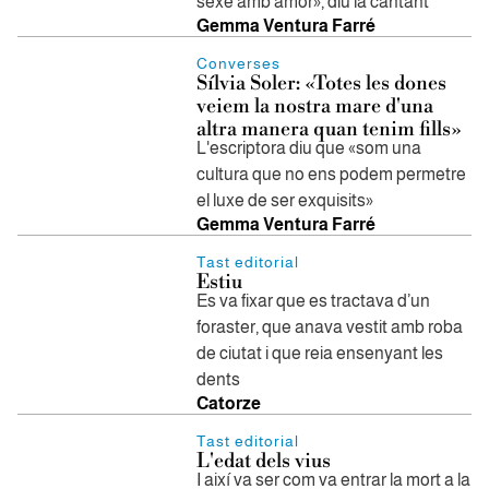
sexe amb amor», diu la cantant
Gemma Ventura Farré
Converses
Sílvia Soler: «Totes les dones
veiem la nostra mare d'una
altra manera quan tenim fills»
L'escriptora diu que «som una
cultura que no ens podem permetre
el luxe de ser exquisits»
Gemma Ventura Farré
Tast editorial
Estiu
Es va fixar que es tractava d’un
foraster, que anava vestit amb roba
de ciutat i que reia ensenyant les
dents
Catorze
Tast editorial
L'edat dels vius
I així va ser com va entrar la mort a la