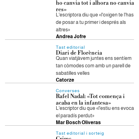
ho canvia tot i alhora no canvia
res»
L'escriptora diu que «l'oxigen te l'has
de posar a tu primer i després als
altres»
Andrea Jofre
Tast editorial
Diari de Florència
Quan viatjàvem juntes ens sentíem
tan còmodes com amb un parell de
sabatilles velles
Catorze
Converses
Rafel Nadal: «Tot comença i
acaba en la infantesa»
L'escriptor diu que «l'estiu ens evoca
el paradís perdut»
Mar Bosch Oliveras
Tast editorial i sorteig
Crims