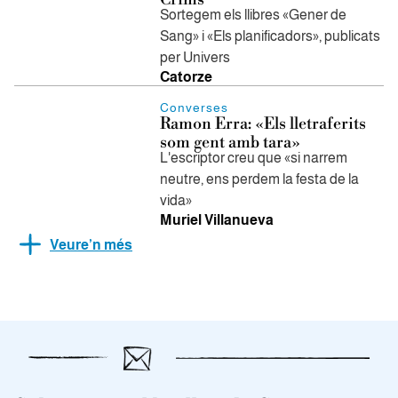
Sortegem els llibres «Gener de
Sang» i «Els planificadors», publicats
per Univers
Catorze
Converses
Ramon Erra: «Els lletraferits
som gent amb tara»
L'escriptor creu que «si narrem
neutre, ens perdem la festa de la
vida»
Muriel Villanueva
Veure’n més