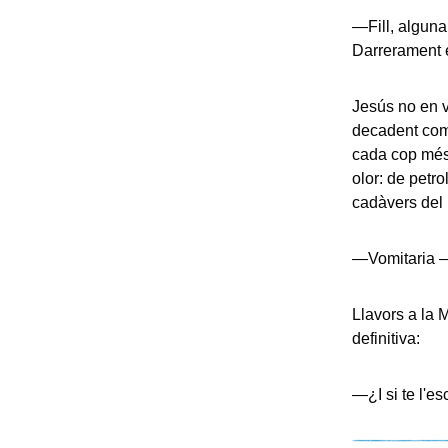
—Fill, alguna
Darrerament e
Jesús no en vo
decadent com 
cada cop més 
olor: de petrol
cadàvers del 
—Vomitaria —
Llavors a la 
definitiva:
—¿I si te l'e