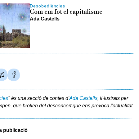
Desobediències
Com em fot el capitalisme
Ada Castells
cies
" és una secció de contes d'
Ada Castells
, il·lustrats per
en, que brollen del desconcert que ens provoca l'actualitat.
a publicació