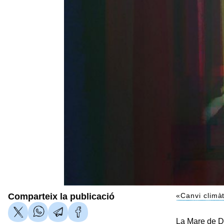
Comparteix la publicació
«Canvi climàt
La Mare de Déu