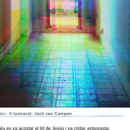
ic». Il·lustració: Jack van Campen
 es va acostar al llit de Jesús i va cridar, entusiasta: