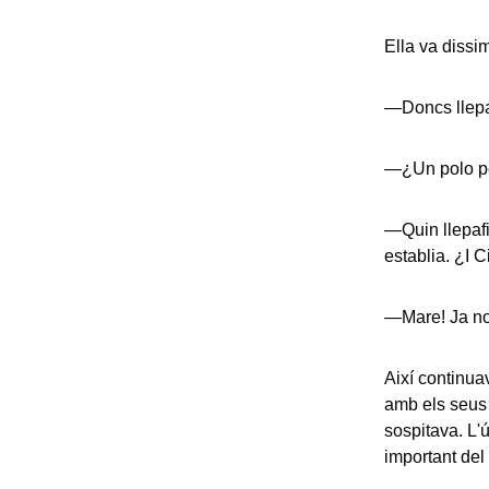
Ella va dissim
—Doncs llepa 
—¿Un polo p
—Quin llepafi
establia. ¿I 
—Mare! Ja no 
Així continua
amb els seus d
sospitava. L'
important del 