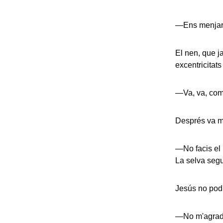
—Ens menjar
El nen, que j
excentricitats
—Va, va, come
Després va m
—No facis el 
La selva seg
Jesús no podia
—No m'agrada