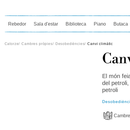
Ce
Rebedor
Sala d'estar
Biblioteca
Piano
Butaca
Catorze
/
Cambres pròpies
/
Desobediències
/
Canvi climàtic
Canv
El món feia
del petroli
petroli
Desobediènc
Cambre