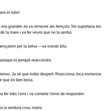
em el món!
a era grandet, es va remoure als llençols. No suportava les
 de la mare i va fer veure que no la sentia.
nçarem per la selva —va insistir ella.
asegar-lo perquè reaccionés:
ronso. Ja sé que estàs despert. Reacciona, toca esmorzar.
ur que és ben bona.
 fer més l'orni i va cometre l'error de respondre:
 la verdura crua, mami.