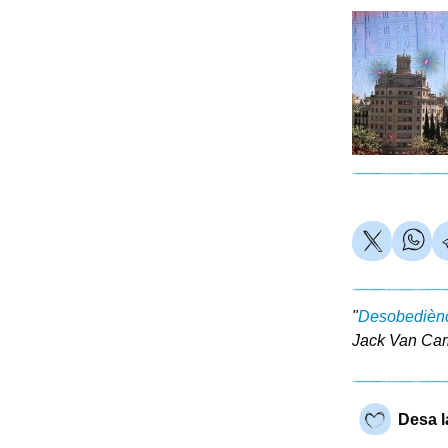
"
Desobedièn
Jack Van Camp
Desa l