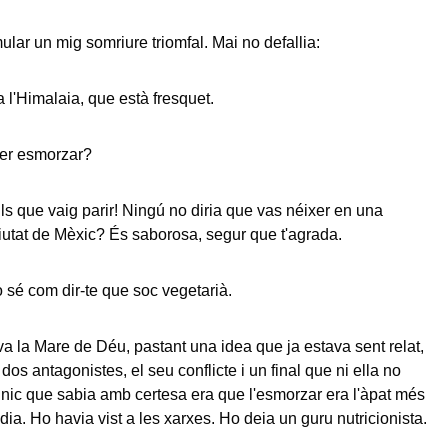
ular un mig somriure triomfal. Mai no defallia:
l'Himalaia, que està fresquet.
er esmorzar?
ls que vaig parir! Ningú no diria que vas néixer en una
Ciutat de Mèxic? És saborosa, segur que t'agrada.
sé com dir-te que soc vegetarià.
va la Mare de Déu, pastant una idea que ja estava sent relat,
os antagonistes, el seu conflicte i un final que ni ella no
únic que sabia amb certesa era que l'esmorzar era l'àpat més
dia. Ho havia vist a les xarxes. Ho deia un guru nutricionista.