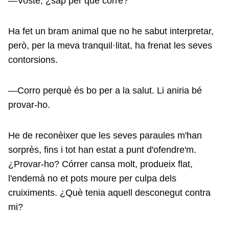
—Vostè, ¿sap per què corre?
Ha fet un bram animal que no he sabut interpretar,
però, per la meva tranquil·litat, ha frenat les seves
contorsions.
—Corro perquè és bo per a la salut. Li aniria bé
provar-ho.
He de reconèixer que les seves paraules m'han
sorprès, fins i tot han estat a punt d'ofendre'm.
¿Provar-ho? Córrer cansa molt, produeix flat,
l'endemà no et pots moure per culpa dels
cruiximents. ¿Què tenia aquell desconegut contra
mi?