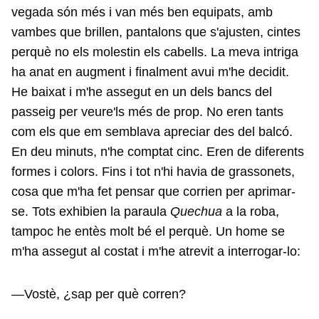
vegada són més i van més ben equipats, amb
vambes que brillen, pantalons que s'ajusten, cintes
perquè no els molestin els cabells. La meva intriga
ha anat en augment i finalment avui m'he decidit.
He baixat i m'he assegut en un dels bancs del
passeig per veure'ls més de prop. No eren tants
com els que em semblava apreciar des del balcó.
En deu minuts, n'he comptat cinc. Eren de diferents
formes i colors. Fins i tot n'hi havia de grassonets,
cosa que m'ha fet pensar que corrien per aprimar-
se. Tots exhibien la paraula
Quechua
a la roba,
tampoc he entès molt bé el perquè. Un home se
m'ha assegut al costat i m'he atrevit a interrogar-lo:
—Vostè, ¿sap per què corren?