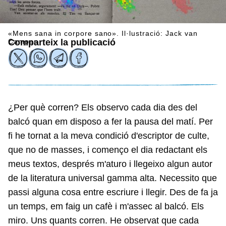
«Mens sana in corpore sano». Il·lustració: Jack van
Campen
Comparteix la publicació
¿Per què corren? Els observo cada dia des del
balcó quan em disposo a fer la pausa del matí. Per
fi he tornat a la meva condició d'escriptor de culte,
que no de masses, i començo el dia redactant els
meus textos, després m'aturo i llegeixo algun autor
de la literatura universal gamma alta. Necessito que
passi alguna cosa entre escriure i llegir. Des de fa ja
un temps, em faig un cafè i m'assec al balcó. Els
miro. Uns quants corren. He observat que cada