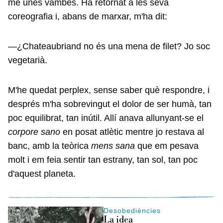
me unes vambes. Ha retornat a les seva
coreografia i, abans de marxar, m'ha dit:
—¿Chateaubriand no és una mena de filet? Jo soc
vegetarià.
M'he quedat perplex, sense saber què respondre, i
després m'ha sobrevingut el dolor de ser humà, tan
poc equilibrat, tan inútil. Allí anava allunyant-se el
corpore sano
en posat atlètic mentre jo restava al
banc, amb la teòrica
mens sana
que em pesava
molt i em feia sentir tan estrany, tan sol, tan poc
d'aquest planeta.
Desobediències
La idea