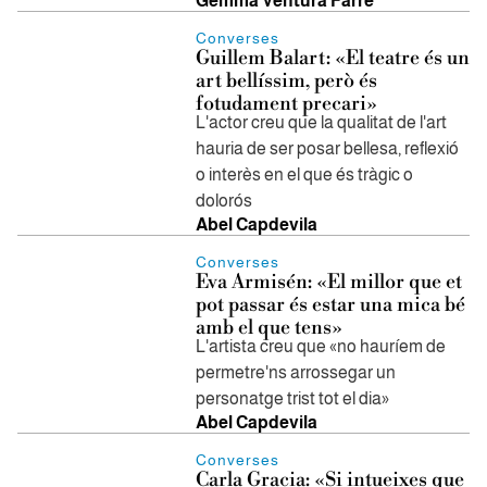
Gemma Ventura Farré
Converses
Guillem Balart: «El teatre és un
art bellíssim, però és
fotudament precari»
L'actor creu que la qualitat de l'art
hauria de ser posar bellesa, reflexió
o interès en el que és tràgic o
dolorós
Abel Capdevila
Converses
Eva Armisén: «El millor que et
pot passar és estar una mica bé
amb el que tens»
L'artista creu que «no hauríem de
permetre'ns arrossegar un
personatge trist tot el dia»
Abel Capdevila
Converses
Carla Gracia: «Si intueixes que