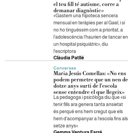
el teu fill té autisme, corre a
demanar diagnòstic»
«Gastem una hipoteca sencera
mensual en teràpies per al Gael, i si
no ho tinguéssim com a prioritat, a
l’adolescència l’haurien de tancar en
un hospital psiquiàtric», diu
l'escriptora
Clàudia Patllé
Converses
Maria Jesús Comellas: «No ens
podem permetre que un nen de
dotze anys surti de l'escola
sense entendre el que llegeix»
La pedagoga i psicòloga diu que «si
tenir fills ara genera tanta ansietat
és perquè ens hem cregut que els
hem d'acompanyar a l'escola fins als
setze anys»
Gemma Ventura Farré