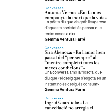
Converses
Antònia Vicens: «Em fa més
companyia la mort que la vida»
La poeta diu que «la gran lleugeresa
d'aquesta societat és pensar que
tenim coses a dir»
Gemma Ventura Farré
Converses
Sira Abenoza: «En l'amor hem
passat del “per sempre” al
“mentre compleixi totes les
meves condicions”»
Una conversa amb la filòsofa, que
diu que «el desig que s’esgota en un
instant no és desig, és consum»
Gemma Ventura Farré
Converses
Íngrid Guardiola: «La
cancel·lació no arregla el