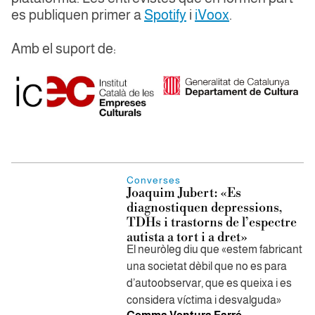
es publiquen primer a
Spotify
i
iVoox
.
Amb el suport de:
Converses
Joaquim Jubert: «Es
diagnostiquen depressions,
TDHs i trastorns de l’espectre
autista a tort i a dret»
El neuròleg diu que «estem fabricant
una societat dèbil que no es para
d’autoobservar, que es queixa i es
considera víctima i desvalguda»