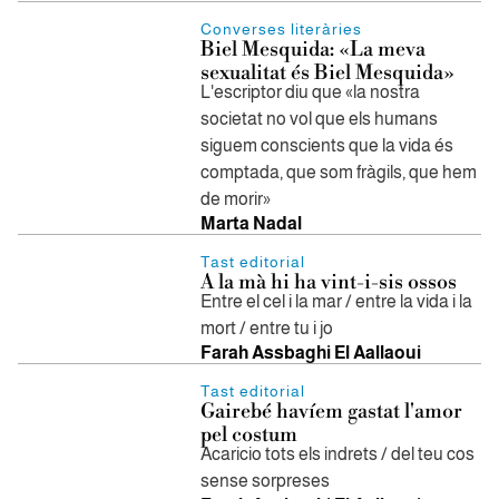
Converses literàries
Biel Mesquida: «La meva
sexualitat és Biel Mesquida»
L'escriptor diu que «la nostra
societat no vol que els humans
siguem conscients que la vida és
comptada, que som fràgils, que hem
de morir»
Marta Nadal
Tast editorial
A la mà hi ha vint-i-sis ossos
Entre el cel i la mar / entre la vida i la
mort / entre tu i jo
Farah Assbaghi El Aallaoui
Tast editorial
Gairebé havíem gastat l'amor
pel costum
Acaricio tots els indrets / del teu cos
sense sorpreses