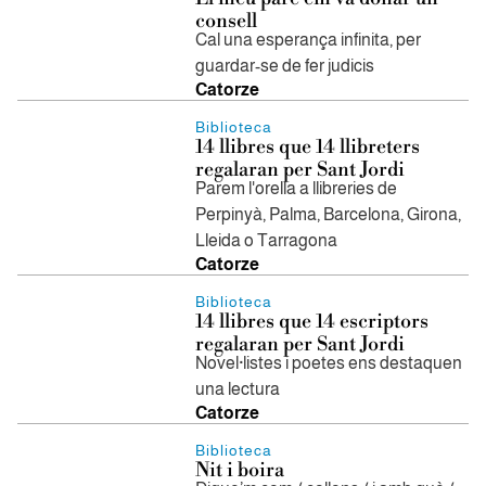
consell
Cal una esperança infinita, per
guardar-se de fer judicis
Catorze
Biblioteca
14 llibres que 14 llibreters
regalaran per Sant Jordi
Parem l'orella a llibreries de
Perpinyà, Palma, Barcelona, Girona,
Lleida o Tarragona
Catorze
Biblioteca
14 llibres que 14 escriptors
regalaran per Sant Jordi
Novel·listes i poetes ens destaquen
una lectura
Catorze
Biblioteca
Nit i boira