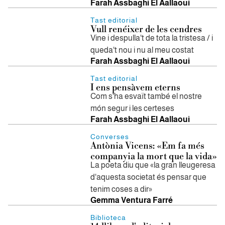
Farah Assbaghi El Aallaoui
Tast editorial
Vull renéixer de les cendres
Vine i despulla't de tota la tristesa / i
queda't nou i nu al meu costat
Farah Assbaghi El Aallaoui
Tast editorial
I ens pensàvem eterns
Com s'ha esvaït també el nostre
món segur i les certeses
Farah Assbaghi El Aallaoui
Converses
Antònia Vicens: «Em fa més
companyia la mort que la vida»
La poeta diu que «la gran lleugeresa
d'aquesta societat és pensar que
tenim coses a dir»
Gemma Ventura Farré
Biblioteca