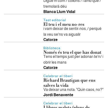
Digue’m com / collons / i amb què /
tremolarà déu
Blanca Llum Vidal
Tast editorial
El teu i el meu no-res
i vam deixar de sentir-nos, / perquè
la veu se'ns va aigualir
Catorze
Biblioteca
Només és teu el que has donat
Tens el temps just per adonar-te'n/ i
obrir les mans
Catorze
Celebrar el tiberi
​Richard Brautigan que ens
salves la vida
Va deixar una nota: "Quin caos, no?"
Jordi Benavente
Celebrar el tiberi
Llibres maleta (plens de