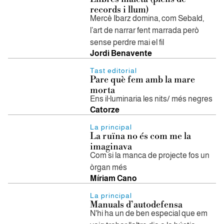
records i llum)
Mercè Ibarz domina, com Sebald,
l’art de narrar fent marrada però
sense perdre mai el fil
Jordi Benavente
Tast editorial
Pare què fem amb la mare
morta
Ens il·luminaria les nits/ més negres
Catorze
La principal
La ruïna no és com me la
imaginava
Com si la manca de projecte fos un
òrgan més
Míriam Cano
La principal
Manuals d’autodefensa
N'hi ha un de ben especial que em