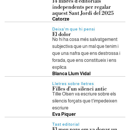
14 llibres d'editorials
independents per regalar
aquest Sant Jordi del 2025
Catorze
Deixa'm que hi pensi
El dolor
No hi ha cosa més salvatgement
subjectiva que un mal que tenim i
que una nafra que ens destrossa i
forada, que ens constitueix i ens
explica
Blanca Llum Vidal
Lletres sobre lletres
Filles d’un silenci antic
Tillie Olsen va escriure sobre els
silencis forçats que t'impedeixen
escriure
Eva Piquer
Tast editorial
El meu pare em va donar un