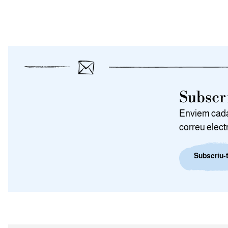
Subscri
Enviem cada 
correu elect
Subscriu-t