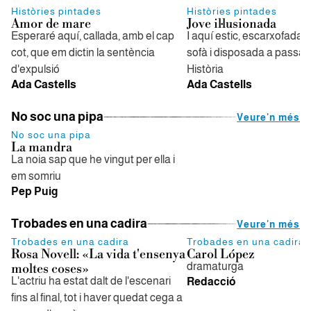
Històries pintades
Històries pintades
Amor de mare
Jove il·lusionada
Esperaré aquí, callada, amb el cap
I aquí estic, escarxofada 
cot, que em dictin la sentència
sofà i disposada a passar 
d'expulsió
Història
Ada Castells
Ada Castells
No soc una pipa
Veure'n més
No soc una pipa
La mandra
La noia sap que he vingut per ella i
em somriu
Pep Puig
Trobades en una cadira
Veure'n més
Trobades en una cadira
Trobades en una cadira
Rosa Novell: «La vida t'ensenya
Carol López
dramaturga
moltes coses»
L'actriu ha estat dalt de l'escenari
Redacció
fins al final, tot i haver quedat cega a