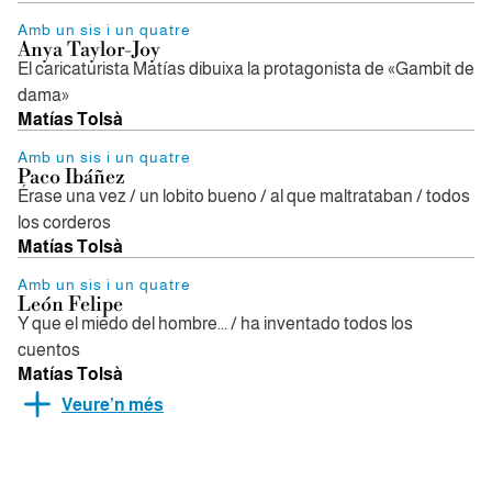
Amb un sis i un quatre
Anya Taylor-Joy
El caricaturista Matías dibuixa la protagonista de «Gambit de
dama»
Matías Tolsà
Amb un sis i un quatre
Paco Ibáñez
Érase una vez / un lobito bueno / al que maltrataban / todos
los corderos
Matías Tolsà
Amb un sis i un quatre
León Felipe
Y que el miedo del hombre... / ha inventado todos los
cuentos
Matías Tolsà
Veure’n més