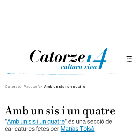
Catorze
/
Passadís
/
Amb un sis i un quatre
Amb un sis i un quatre
"
Amb un sis i un quatre
" és una secció de
caricatures fetes per
Matías Tolsà
.