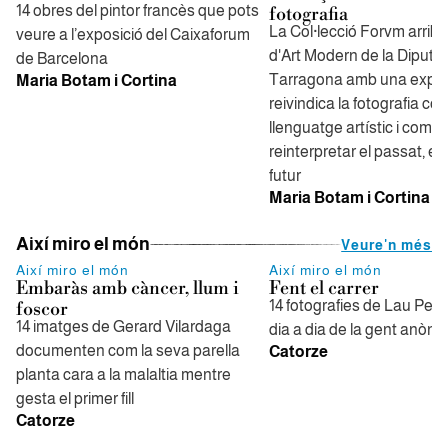
14 obres del pintor francès que pots
fotografia
La Col·lecció Forvm arrib
veure a l’exposició del Caixaforum
d'Art Modern de la Diputa
de Barcelona
Tarragona amb una expos
Maria Botam i Cortina
reivindica la fotografia co
llenguatge artístic i com a
reinterpretar el passat, el 
futur
Maria Botam i Cortina
Així miro el món
Veure'n més
Així miro el món
Així miro el món
Embaràs amb càncer, llum i
Fent el carrer
14 fotografies de Lau Pera
foscor
14 imatges de Gerard Vilardaga
dia a dia de la gent anòni
documenten com la seva parella
Catorze
planta cara a la malaltia mentre
gesta el primer fill
Catorze