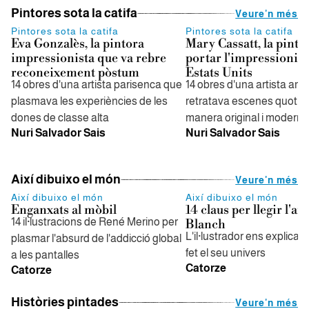
Pintores sota la catifa
Veure'n més
Pintores sota la catifa
Pintores sota la catifa
Eva Gonzalès, la pintora
Mary Cassatt, la pinto
impressionista que va rebre
portar l'impressionis
reconeixement pòstum
Estats Units
14 obres d'una artista parisenca que
14 obres d'una artista am
plasmava les experiències de les
retratava escenes quotid
dones de classe alta
manera original i moderna
Nuri Salvador Sais
Nuri Salvador Sais
Així dibuixo el món
Veure'n més
Així dibuixo el món
Així dibuixo el món
Enganxats al mòbil
14 claus per llegir l'ar
14 il·lustracions de René Merino per
Blanch
L'il·lustrador ens explica 
plasmar l'absurd de l'addicció global
fet el seu univers
a les pantalles
Catorze
Catorze
Històries pintades
Veure'n més