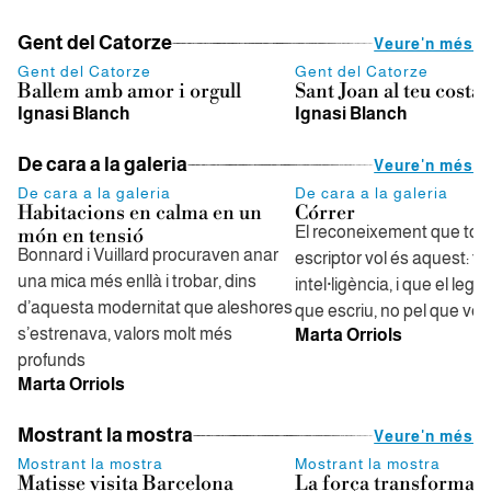
Gent del Catorze
Veure'n més
Gent del Catorze
Gent del Catorze
Ballem amb amor i orgull
Sant Joan al teu costat
Ignasi Blanch
Ignasi Blanch
De cara a la galeria
Veure'n més
De cara a la galeria
De cara a la galeria
Habitacions en calma en un
Córrer
El reconeixement que tot
món en tensió
Bonnard i Vuillard procuraven anar
escriptor vol és aquest: te
una mica més enllà i trobar, dins
intel·ligència, i que el legit
d’aquesta modernitat que aleshores
que escriu, no pel que ven
s’estrenava, valors molt més
Marta Orriols
profunds
Marta Orriols
Mostrant la mostra
Veure'n més
Mostrant la mostra
Mostrant la mostra
Matisse visita Barcelona
La força transformado