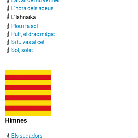
La vall del riu vermell
L'hora dels adeus
L'Ishnaika
Plou i fa sol
Puff, el drac màgic
Si tu vas al cel
Sol, solet
Himnes
Els segadors