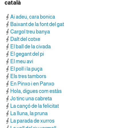
català
Ai adeu, cara bonica
Baixant de la font del gat
Cargol treu banya
Dalt del cotxe
El ball de la civada
El gegant del pi
El meu avi
El poll i la puça
Els tres tambors
En Pinxo i en Panxo
Hola, digues com estàs
Jo tinc una cabreta
La cançó de la felicitat
La lluna, la pruna
La parada de xurros