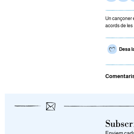
Un cançoner e
acords de les 
Desa l
Comentari
Subscri
Enviem cada 