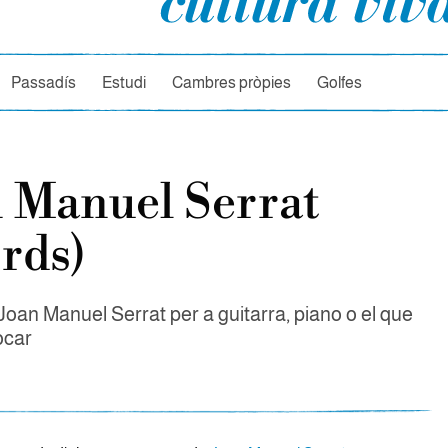
rcador
Passadís
Estudi
Cambres pròpies
Golfes
 Manuel Serrat
rds)
oan Manuel Serrat per a guitarra, piano o el que
ocar