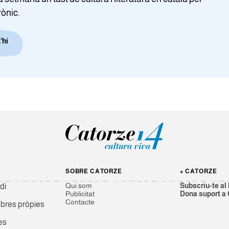
rònic.
’hi
SOBRE CATORZE
+ CATORZE
Qui som
Subscriu-te al 
di
Publicitat
Dona suport a
Contacte
res pròpies
es