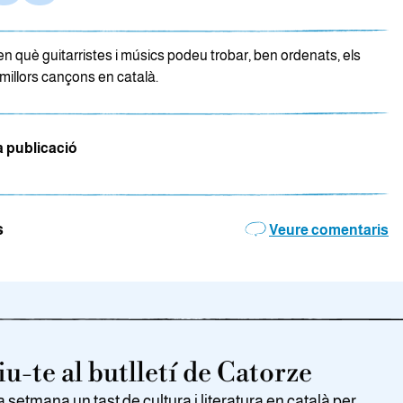
n què guitarristes i músics podeu trobar, ben ordenats, els
millors cançons en català.
a publicació
s
Veure comentaris
u-te al butlletí de Catorze
setmana un tast de cultura i literatura en català per