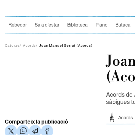
Ce
Rebedor
Sala d'estar
Biblioteca
Piano
Butaca
Catorze
/
Acords
/
Joan Manuel Serrat (Acords)
Joan
(Aco
Acords de J
sàpigues t
Acords
Comparteix la publicació