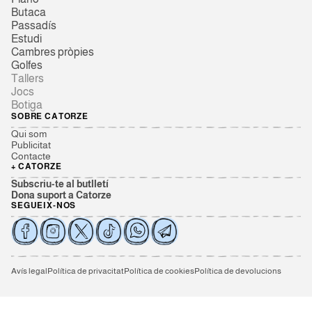
Butaca
Passadís
Estudi
Cambres pròpies
Golfes
Tallers
Jocs
Botiga
SOBRE CATORZE
Qui som
Publicitat
Contacte
+ CATORZE
Subscriu-te al butlletí
Dona suport a Catorze
SEGUEIX-NOS
Avís legal
Política de privacitat
Política de cookies
Política de devolucions