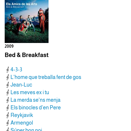
2009
Bed & Breakfast
4-3-3
L'home que treballa fent de gos
Jean-Luc
Les meves ex i tu
La merda se'ns menja
Els binocles d'en Pere
Reykjavik
Armengol
Súper bon noi